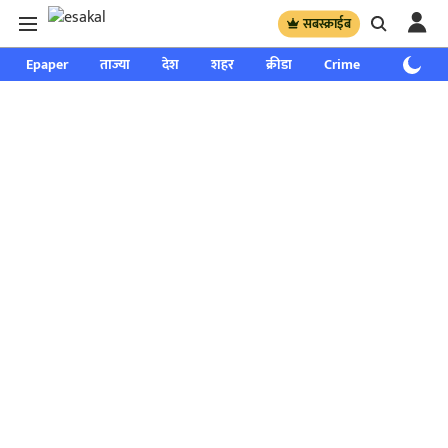
सबस्क्राईब
Epaper
ताज्या
देश
शहर
क्रीडा
Crime
साप्ताहिक