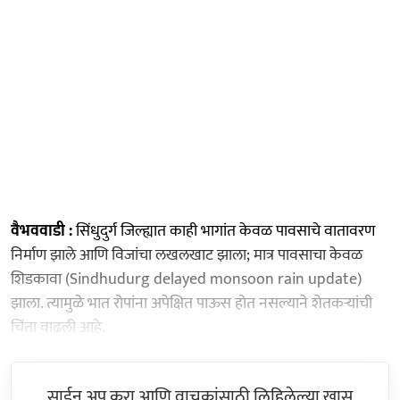
वैभववाडी :
सिंधुदुर्ग जिल्ह्यात काही भागांत केवळ पावसाचे वातावरण
निर्माण झाले आणि विजांचा लखलखाट झाला; मात्र पावसाचा केवळ
शिडकावा (Sindhudurg delayed monsoon rain update)
झाला. त्यामुळे भात रोपांना अपेक्षित पाऊस होत नसल्याने शेतकऱ्यांची
चिंता वाढली आहे.
साईन अप करा आणि वाचकांसाठी लिहिलेल्या खास