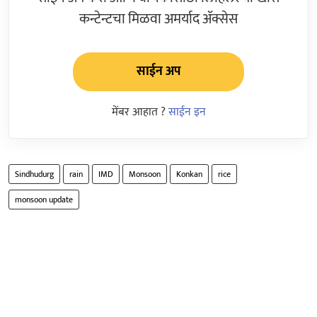
कन्टेन्टचा मिळवा अमर्याद ॲक्सेस
साईन अप
मेंबर आहात ?
साईन इन
Sindhudurg
rain
IMD
Monsoon
Konkan
rice
monsoon update