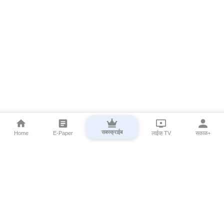
सबस्क्राईब
Home
E-Paper
लाईव्ह TV
सकाळ+