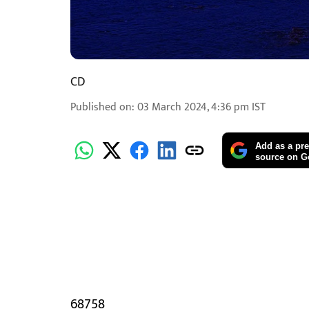
CD
Published on
:
03 March 2024, 4:36 pm
IST
Add as a pre
source on G
68758