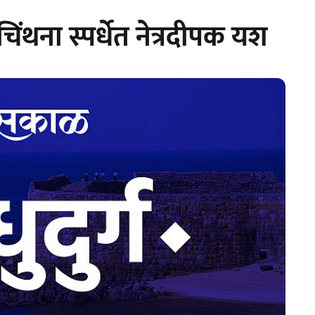
िंथना स्पर्धेत नेत्रदीपक यश