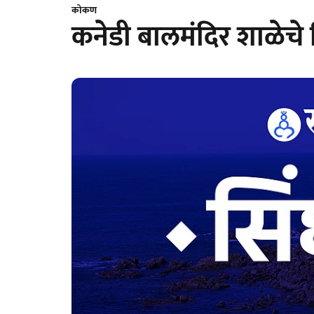
कोकण
कनेडी बालमंदिर शाळेचे च