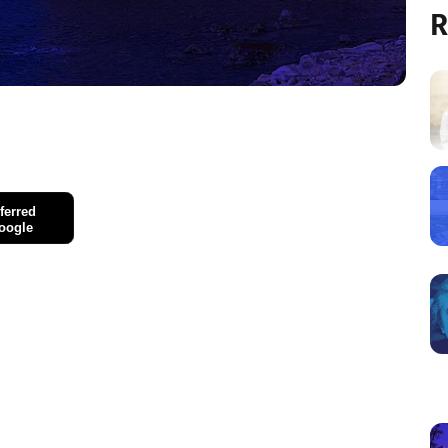
R
ferred
oogle