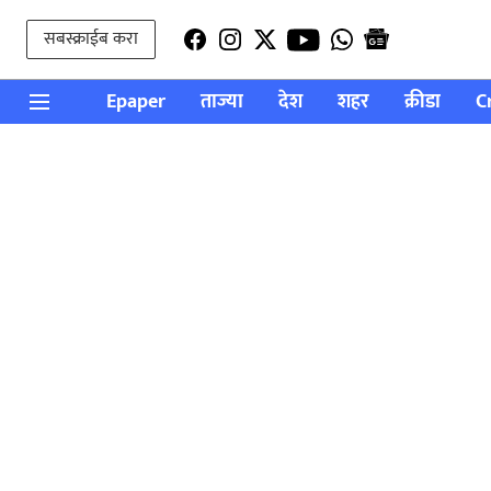
सबस्क्राईब करा
Epaper
ताज्या
देश
शहर
क्रीडा
C