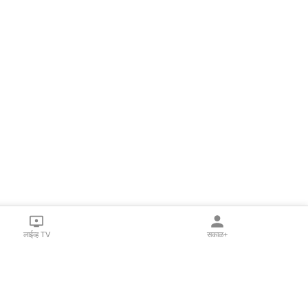
लाईव्ह TV
सकाळ+