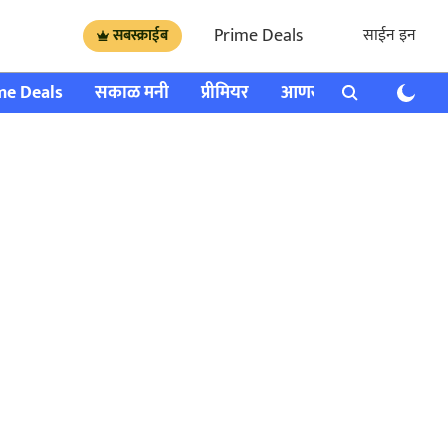
Prime Deals
साईन इन
सबस्क्राईब
me Deals
सकाळ मनी
प्रीमियर
आणखी
राशी भविष्य