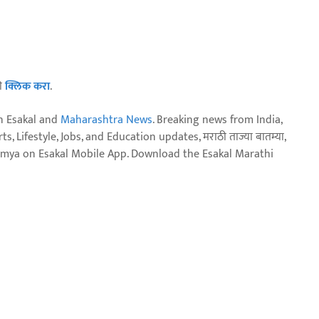
ठी
क्लिक करा
.
n Esakal and
Maharashtra News
. Breaking news from India,
, Lifestyle, Jobs, and Education updates, मराठी ताज्या बातम्या,
aja batmya on Esakal Mobile App. Download the Esakal Marathi