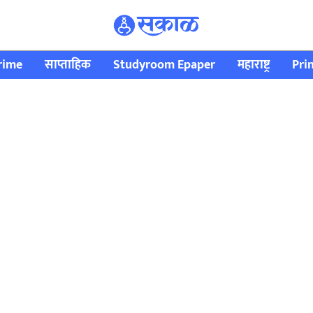
rime
साप्ताहिक
Studyroom Epaper
महाराष्ट्र
Pri