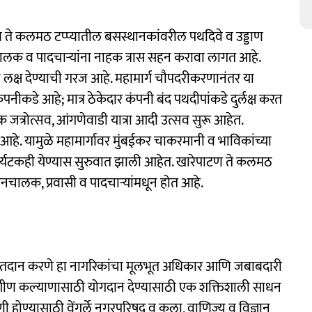
पाटण ते कलमठ टप्प्यातील बसस्थानकांवरील पथदिवे व उड्डाण
ालक व पादचाऱ्यांना नाहक त्रास सहन करावा लागत आहे.
े लक्ष देण्याची गरज आहे. महामार्ग चौपदरीकरणानंतर या
पनीकडे आहे; मात्र ठेकेदार कंपनी बंद पथदीपांकडे दुर्लक्ष करत
िक जत्रोत्सव, आंगणेवाडी यात्रा आदी उत्सव सुरू आहेत.
 आहे. यामुळे महामार्गावर मुंबईकर चाकरमानी व भाविकांच्या
े पर्यटकही येण्यास सुरुवात झाली आहेत. खारेपाटण ते कलमठ
नचालक, प्रवासी व पादचाऱ्यांमधून होत आहे.
. मतदान करणे हा नागरिकांचा मूलभूत अधिकार आणि जबाबदारी
र्वांगीण कल्याणासाठी योगदान देण्यासाठी एक शक्तिशाली साधन
णी होण्यासाठी वेंगुर्ले नगरपरिषद व कला, वाणिज्य व विज्ञान