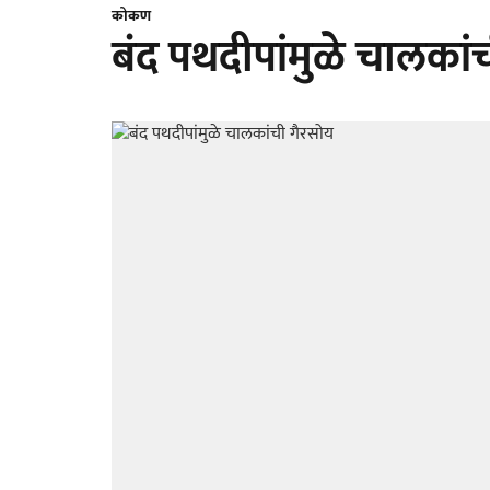
कोकण
बंद पथदीपांमुळे चालकां