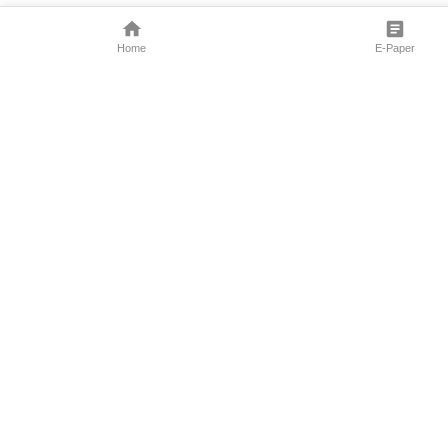
Home
E-Paper
Follow Us
Marathi News
Maharashtra N
Entertainment 
Sports News