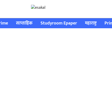
rime
साप्ताहिक
Studyroom Epaper
महाराष्ट्र
Pri