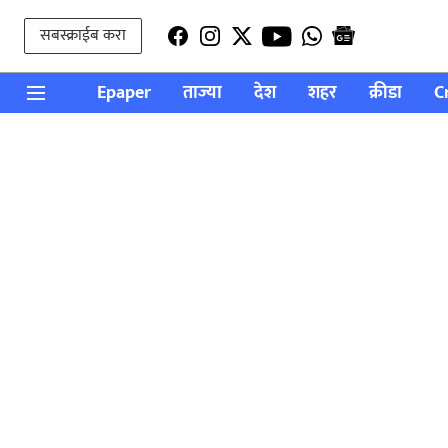
सबस्क्राईब करा
Epaper
ताज्या
देश
शहर
क्रीडा
C