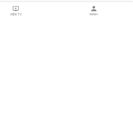
लाईव्ह TV
सकाळ+
l Programs
Print Products
Sakal Saptahik
hka
Family Doctor
 Crowdfunding
Sakal Publications
orm Pune India