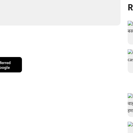
R
ferred
oogle