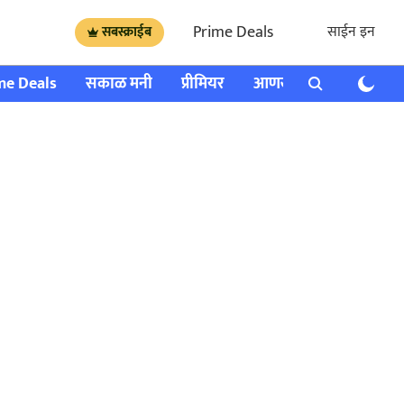
Prime Deals
साईन इन
सबस्क्राईब
me Deals
सकाळ मनी
प्रीमियर
आणखी
राशी भविष्य