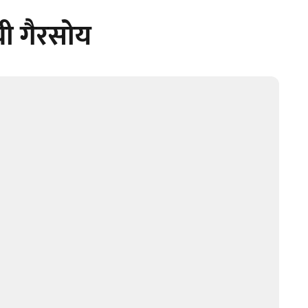
ची गैरसोय