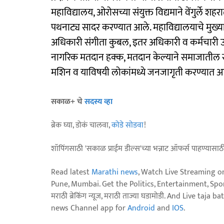
महाविद्यालय, ओरोसच्या संयुक्त विद्यमाने वेंगुर्ले 
पथनाट्य सादर करण्यात आले. महाविद्यालयाचे मुख्याध्
अधिकारी संगीता कुबल, इतर अधिकारी व कर्मचारी उपस्थ
नागरिक मतदान हक्क, मतदान केल्याने समाजातील
मशिन व याविषयी लोकांमध्ये जनजागृती करण्यात 
सकाळ+ चे
सदस्य व्हा
ब्रेक घ्या, डोकं चालवा,
कोडे सोडवा
!
शॉपिंगसाठी 'सकाळ प्राईम डील्स'च्या भन्नाट ऑफर्स पाहण्यासा
Read latest
Marathi news
, Watch Live Streaming o
Pune, Mumbai. Get the Politics, Entertainment, Sports
मराठी ब्रेकिंग न्यूज, मराठी ताज्या घडामोडी. And Live t
news Channel app for
Android
and
IOS
.