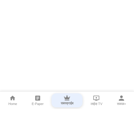
सबस्क्राईब
Home
E-Paper
लाईव्ह TV
सकाळ+