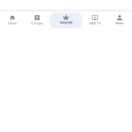
सबस्क्राईब
Home
E-Paper
लाईव्ह TV
सकाळ+
⌄
Marathi News
⌄
About Esakal
⌄
Digital Products
⌄
Sakal Programs