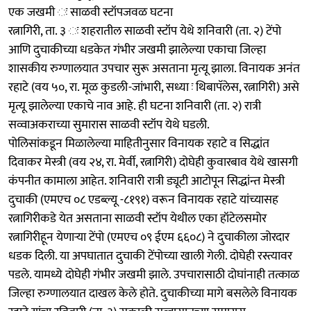
एक जखमी ः साळवी स्टॉपजवळ घटना
रत्नागिरी, ता. ३ ः शहरातील साळवी स्टॉप येथे शनिवारी (ता. २) टेंपो
आणि दुचाकीच्या धडकेत गंभीर जखमी झालेल्या एकाचा जिल्हा
शासकीय रुग्णालयात उपचार सुरू असताना मृत्यू झाला. विनायक अनंत
रहाटे (वय ५०, रा. मूळ कुडली-जांभारी, सध्या ः थिबापॅलेस, रत्नागिरी) असे
मृत्यू झालेल्या एकाचे नाव आहे. ही घटना शनिवारी (ता. २) रात्री
सव्वाअकराच्या सुमारास साळवी स्टॉप येथे घडली.
पोलिसांकडून मिळालेल्या माहितीनुसार विनायक रहाटे व सिद्धांत
दिवाकर मेस्त्री (वय २४, रा. मेर्वी, रत्नागिरी) दोघेही कुवारबाव येथे खासगी
कंपनीत कामाला आहेत. शनिवारी रात्री ड्यूटी आटोपून सिद्धांन्त मेस्त्री
दुचाकी (एमएच ०८ एडब्ल्यू -८१९१) वरून विनायक रहाटे यांच्यासह
रत्नागिरीकडे येत असताना साळवी स्टॉप येथील एका हॉटेलसमोर
रत्नागिरीहून येणाऱ्या टेंपो (एमएच ०९ ईएम ६६०८) ने दुचाकीला जोरदार
धडक दिली. या अपघातात दुचाकी टेंपोच्या खाली गेली. दोघेही रस्त्यावर
पडले. यामध्ये दोघेही गंभीर जखमी झाले. उपचारासाठी दोघांनाही तत्काळ
जिल्हा रुग्णालयात दाखल केले होते. दुचाकीच्या मागे बसलेले विनायक