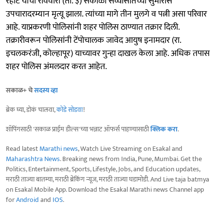
रहाटे यांचा रविवारी (ता. ३) सकाळी सव्वासातच्या सुमारास
उपचारादरम्यान मृत्यू झाला. त्यांच्या मागे तीन मुलगे व पत्नी असा परिवार
आहे. याप्रकरणी पोलिसांनी शहर पोलिस ठाण्यात तक्रार दिली.
तक्रारीवरून पोलिसांनी टेंपोचालक जावेद आयुष इनामदार (रा.
इचलकरंजी, कोल्हापूर) याच्यावर गुन्हा दाखल केला आहे. अधिक तपास
शहर पोलिस अंमलदार करत आहेत.
सकाळ+ चे
सदस्य व्हा
ब्रेक घ्या, डोकं चालवा,
कोडे सोडवा
!
शॉपिंगसाठी 'सकाळ प्राईम डील्स'च्या भन्नाट ऑफर्स पाहण्यासाठी
क्लिक करा
.
Read latest
Marathi news
, Watch Live Streaming on Esakal and
Maharashtra News
. Breaking news from India, Pune, Mumbai. Get the
Politics, Entertainment, Sports, Lifestyle, Jobs, and Education updates,
मराठी ताज्या बातम्या, मराठी ब्रेकिंग न्यूज, मराठी ताज्या घडामोडी. And Live taja batmya
on Esakal Mobile App. Download the Esakal Marathi news Channel app
for
Android
and
IOS
.