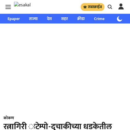
सबस्क्राईब
Epaper
ताज्या
देश
शहर
क्रीडा
Crime
साप्ताहिक
कोकण
रत्नागिरी ःटेम्पो-दुचाकीच्या धडकेतील