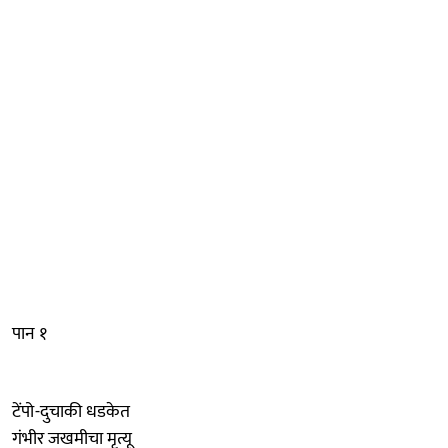
पान १
टेंपो-दुचाकी धडकेत
गंभीर जखमीचा मृत्यू