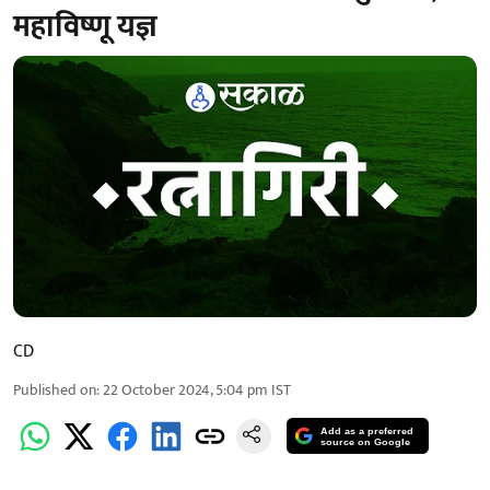
महाविष्णू यज्ञ
CD
Published on
:
22 October 2024, 5:04 pm
IST
Add as a preferred
source on Google