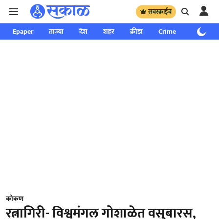
सबस्क्राईब
Epaper
ताज्या
देश
शहर
क्रीडा
Crime
साप्ताहिक
कोकण
रत्नागिरी- विश्वमंगल गोशाळेत वसुबारस,