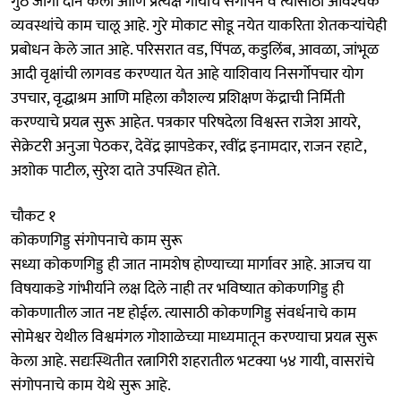
गुंठे जागा दान केली आणि प्रत्यक्ष गायींचे संगोपन व त्यासाठी आवश्यक
व्यवस्थांचे काम चालू आहे. गुरे मोकाट सोडू नयेत याकरिता शेतकऱ्यांचेही
प्रबोधन केले जात आहे. परिसरात वड, पिंपळ, कडुलिंब, आवळा, जांभूळ
आदी वृक्षांची लागवड करण्यात येत आहे याशिवाय निसर्गोपचार योग
उपचार, वृद्धाश्रम आणि महिला कौशल्य प्रशिक्षण केंद्राची निर्मिती
करण्याचे प्रयत्न सुरू आहेत. पत्रकार परिषदेला विश्वस्त राजेश आयरे,
सेक्रेटरी अनुजा पेठकर, देवेंद्र झापडेकर, रवींद्र इनामदार, राजन रहाटे,
अशोक पाटील, सुरेश दाते उपस्थित होते.
चौकट १
कोकणगिड्ड संगोपनाचे काम सुरू
सध्या कोकणगिड्ड ही जात नामशेष होण्याच्या मार्गावर आहे. आजच या
विषयाकडे गांभीर्याने लक्ष दिले नाही तर भविष्यात कोकणगिड्ड ही
कोकणातील जात नष्ट होईल. त्यासाठी कोकणगिड्ड संवर्धनाचे काम
सोमेश्वर येथील विश्वमंगल गोशाळेच्या माध्यमातून करण्याचा प्रयत्न सुरू
केला आहे. सद्यःस्थितीत रत्नागिरी शहरातील भटक्या ५४ गायी, वासरांचे
संगोपनाचे काम येथे सुरू आहे.