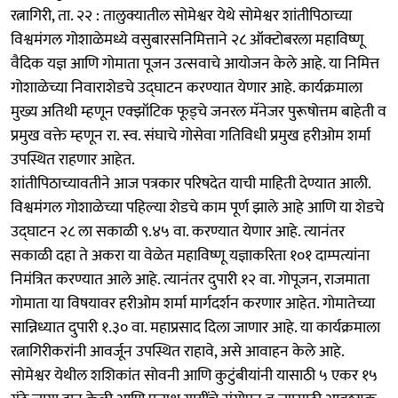
रत्नागिरी, ता. २२ : तालुक्यातील सोमेश्वर येथे सोमेश्वर शांतीपिठाच्या
विश्वमंगल गोशाळेमध्ये वसुबारसनिमित्ताने २८ ऑक्टोबरला महाविष्णू
वैदिक यज्ञ आणि गोमाता पूजन उत्सवाचे आयोजन केले आहे. या निमित्त
गोशाळेच्या निवाराशेडचे उद्घाटन करण्यात येणार आहे. कार्यक्रमाला
मुख्य अतिथी म्हणून एक्झॉटिक फूड्चे जनरल मॅनेजर पुरूषोत्तम बाहेती व
प्रमुख वक्ते म्हणून रा. स्व. संघाचे गोसेवा गतिविधी प्रमुख हरीओम शर्मा
उपस्थित राहणार आहेत.
शांतीपिठाच्यावतीने आज पत्रकार परिषदेत याची माहिती देण्यात आली.
विश्वमंगल गोशाळेच्या पहिल्या शेडचे काम पूर्ण झाले आहे आणि या शेडचे
उद्घाटन २८ ला सकाळी ९.४५ वा. करण्यात येणार आहे. त्यानंतर
सकाळी दहा ते अकरा या वेळेत महाविष्णू यज्ञाकरिता १०१ दाम्पत्यांना
निमंत्रित करण्यात आले आहे. त्यानंतर दुपारी १२ वा. गोपूजन, राजमाता
गोमाता या विषयावर हरीओम शर्मा मार्गदर्शन करणार आहेत. गोमातेच्या
सान्निध्यात दुपारी १.३० वा. महाप्रसाद दिला जाणार आहे. या कार्यक्रमाला
रत्नागिरीकरांनी आवर्जून उपस्थित राहावे, असे आवाहन केले आहे.
सोमेश्वर येथील शशिकांत सोवनी आणि कुटुंबीयांनी यासाठी ५ एकर १५