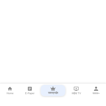
सबस्क्राईब
Home
E-Paper
लाईव्ह TV
सकाळ+