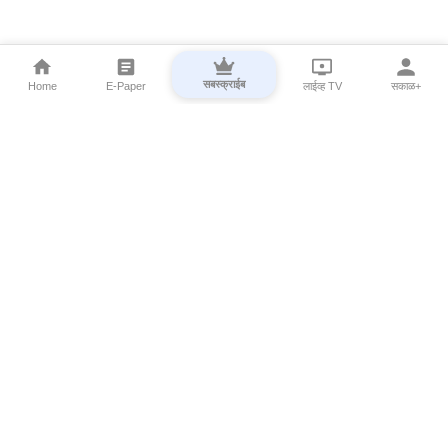
सबस्क्राईब
Home
E-Paper
लाईव्ह TV
सकाळ+
⌄
Marathi News
⌄
About Esakal
⌄
Digital Products
⌄
Sakal Programs