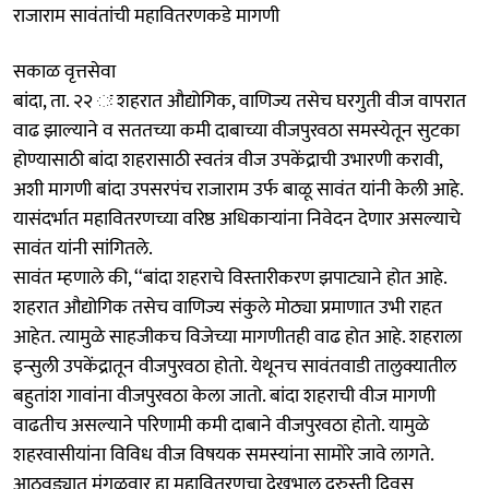
राजाराम सावंतांची महावितरणकडे मागणी
सकाळ वृत्तसेवा
बांदा, ता. २२ ः शहरात औद्योगिक, वाणिज्य तसेच घरगुती वीज वापरात
वाढ झाल्याने व सततच्या कमी दाबाच्या वीजपुरवठा समस्येतून सुटका
होण्यासाठी बांदा शहरासाठी स्वतंत्र वीज उपकेंद्राची उभारणी करावी,
अशी मागणी बांदा उपसरपंच राजाराम उर्फ बाळू सावंत यांनी केली आहे.
यासंदर्भात महावितरणच्या वरिष्ठ अधिकाऱ्यांना निवेदन देणार असल्याचे
सावंत यांनी सांगितले.
सावंत म्हणाले की, ‘‘बांदा शहराचे विस्तारीकरण झपाट्याने होत आहे.
शहरात औद्योगिक तसेच वाणिज्य संकुले मोठ्या प्रमाणात उभी राहत
आहेत. त्यामुळे साहजीकच विजेच्या मागणीतही वाढ होत आहे. शहराला
इन्सुली उपकेंद्रातून वीजपुरवठा होतो. येथूनच सावंतवाडी तालुक्यातील
बहुतांश गावांना वीजपुरवठा केला जातो. बांदा शहराची वीज मागणी
वाढतीच असल्याने परिणामी कमी दाबाने वीजपुरवठा होतो. यामुळे
शहरवासीयांना विविध वीज विषयक समस्यांना सामोरे जावे लागते.
आठवड्यात मंगळवार हा महावितरणचा देखभाल दुरुस्ती दिवस