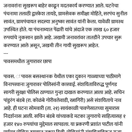
जनावरांना सुखरूप बाहेर काढून मदतकार्य करण्यात आले. घटनेचा
पंचनामा तलाठी द्वारकेश तायडे, ग्रामसेवक समीक्षा मोहिते, सरपंच सुनील
सावंत, ग्रामपंचायत सदस्या अनुष्का सावंत यांनी केला. यावेळी ग्रामस्थ
उपस्थित होते. या पंचनाम्यात पेंढारी यांचे अंदाजे एक लाख ६० हजार
रुपयांचे नुकसान झाले आहे. जखमी जनावरांवर तातडीने उपचार सुरू
करण्यात आले असून, जखमी तीन गायी सुखरूप आहेत.
---
पावसमधील जुगारावर छापा
पावस. ः पावस बसस्थानक येथील एका दुकान गाळ्याच्या पाठीमागे
विनापरवाना जुगारावर पोलिसांनी कारवाई. संशयिताविरुद्ध पूर्णगड
सागरी सुरक्षा पोलिस ठाण्यात गुन्हा दाखल करण्यात आला आहे. सचिन
पांडुरंग बंडबे (रा. कोळंबे गोरीवलेवाडी, रत्नागिरी) असे संशयिताचे नाव
आहे. ही घटना सोमवारी (ता. २१) सायंकाळी पावणेसातच्या सुमारास
निदर्शनास आली. सचिन बंडबे यांच्याकडे मटका जुगाराचे साहित्यासह १
हजार १४० रुपयांचा मुद्देमाल सापडला. या प्रकरणी प्रशांत पाटील यांनी