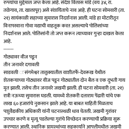
रुपयांचा मुद्देमाल जप्त केला आहे. संदेश विलास मांडे (वय ३४, रा.
तळेगाव, ता. खालापूर) असे संशयिताचे नाव आहे. ही घटना सोमवारी (ता.
२१) सायंकाळी सहाच्या सुमारास निदर्शनास आली. मांडे हा मोटारीतून
विनापरवाना गोवा मद्याची वाहतूक करत असल्याचे पोलिसांच्या
निदर्शनास आले. पोलिसांनी तो जप्त करून त्याच्यावर गुन्हा दाखल केला
आहे.
-------
गोठ्यावर वीज पडून
तीन जनावरे दगावली
साडवली ः संगमेश्वर तालुक्यातील वाशीतर्फे-देवरूख येथील
शेतकऱ्याच्या गोठ्यावर वीज पडून गोठ्यातील दोन बैल व एक दुभती गाय
मृत झाली. तसेच तीन जनावरे जखमी झाली. ही घटना सोमवारी (ता. २१)
रात्री नऊच्या सुमारास घडली. यामध्ये शेतकरी दत्ताराम पेंढारी यांचे एक
लाख ६० हजारांचे नुकसान झाले आहे. या बाबत माहिती मिळताच
पशुवैद्यकीय अधिकारी यांनी घटनास्थळी धाव घेतली. जखमी गुरांवर
उपचार करणे व मृत्यू पडलेल्या गुरांचे विच्छेदन करण्याची प्रक्रिया सुरू
करण्यात आली. स्थानिक ग्रामस्थांच्या सहकार्याने आपत्तीमधील जखमी