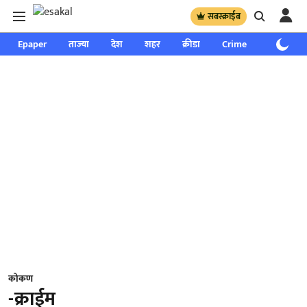
सबस्क्राईब
Epaper
ताज्या
देश
शहर
क्रीडा
Crime
साप्ताहिक
कोकण
-क्राईम