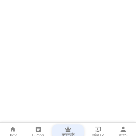
सबस्क्राईब
Home
E-Paper
लाईव्ह TV
सकाळ+