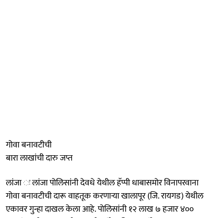
गोवा बनावटीची
बारा लाखांची दारु जप्त
लांजा ः लांजा पोलिसांनी देवधे येथील हॅप्पी धाबासमोर विनापरवाना
गोवा बनावटीची दारू वाहतूक करणाऱ्‍या खालापूर (जि. रायगड) येथील
एकावर गुन्हा दाखल केला आहे. पोलिसांनी १२ लाख ७ हजार ४००