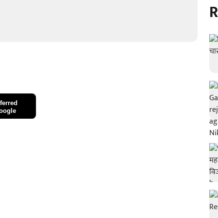
R
ferred
oogle