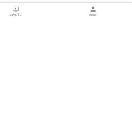
लाईव्ह TV
सकाळ+
l Programs
Print Products
Sakal Saptahik
hka
Family Doctor
 Crowdfunding
Sakal Publications
orm Pune India