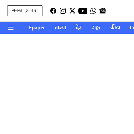
सबस्क्राईब करा
Epaper
ताज्या
देश
शहर
क्रीडा
C