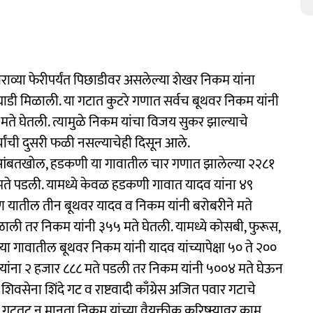
राव्या फेरीपर्यंत पिछाडीवर असलेल्या शेखर निकम यांना
डी मिळाली. या गटात कुटरे गणात सर्वच बूथवर निकम यांनी
कची मते घेतली. त्यामुळे निकम यांचा विजय सुकर झाल्याचे
त्यांची दुसरी फळी नसल्याचेही दिसून आले.
, आंबतखोल, हडकणी या गावातील चार गणात झालेल्या २२८१
मते पडली. यामध्ये केवळ हडकणी गावात यादव यांना ४९
डेरवण यातील तीन बूथवर यादव व निकम यांनी बरोबरीने मते
िळाली तर निकम यांनी ३५५ मते घेतली. यामध्ये कोसबी, फुरूस,
वडे या गावातील बूथवर निकम यांनी यादव यांच्यापेक्षा ५० ते २००
ांना २ हजार ८८८ मते पडली तर निकम यांनी ५००४ मते घेऊन
वसेना शिंदे गट व राष्टवादी काँग्रेस अजित पवार गटाचे
ंनीही गटतट न मानता निकम यांच्या वैयक्तीक करिष्म्यावर काम