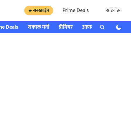
Prime Deals
साईन इन
सबस्क्राईब
me Deals
सकाळ मनी
प्रीमियर
आणखी
राशी भविष्य