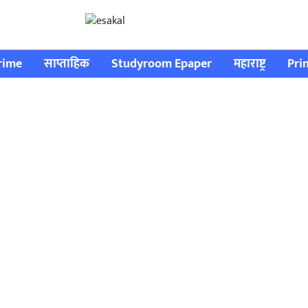
rime
साप्ताहिक
Studyroom Epaper
महाराष्ट्र
Pri