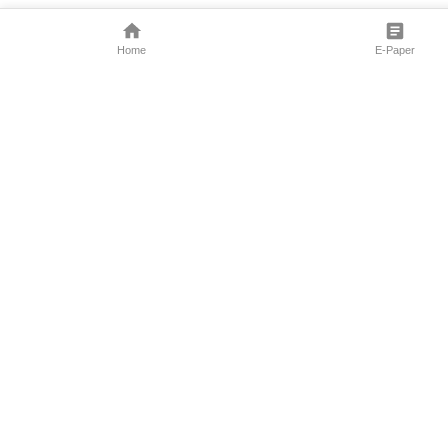
Home
E-Paper
Follow Us
Marathi News
Maharashtra N
Entertainment 
Sports News