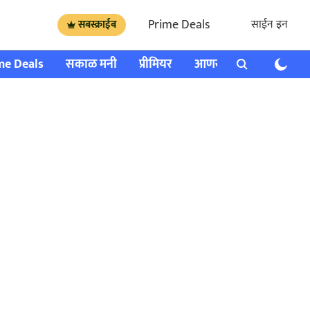
Prime Deals
साईन इन
सबस्क्राईब
me Deals
सकाळ मनी
प्रीमियर
आणखी
राशी भविष्य