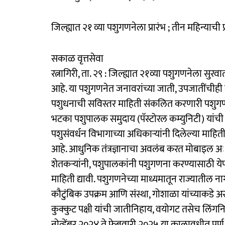
जिल्ह्यात २१ व्या पशुगणनेला प्रारंभ ; तीन महिन्याची प्
सकाळ वृत्तसेवा
रत्नागिरी, ता. २९ : जिल्ह्यात २१व्या पशुगणनेला
आहे. या पशुगणनेत जनावरांच्या जाती, उपजातींची
पशुधनाची सविस्तर माहिती संकलित करणारी पशुगण
भटका पशुपालक समुदाय (पॅस्टोरल कम्युनिटी) यांच
पशुसंवर्धन विभागाच्या अधिकाऱ्यांनी दिलेल्या माहि
आहे. आधुनिक तंत्रज्ञानाचा अवलंब करत मोबाइल अॅ
शेतकऱ्यांनी, पशुपालकांनी पशुगणना करण्यासाठी य
माहिती द्यावी. पशुगणनेच्या माध्यमातून राज्यातील नागर
कौटुंबिक उपक्रम आणि संस्था, गोशाळा यांच्याकडे 
कुक्कुट पक्षी यांची जातीनिहाय, वयोगट तसेच लिं
नोव्हेंबर २०२४ ते फेब्रुवारी २०२५ या कालावधीत पू