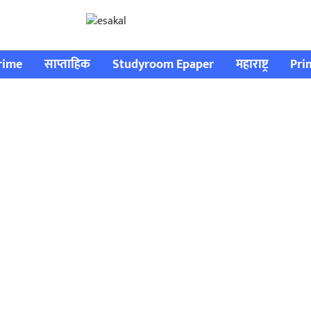
rime
साप्ताहिक
Studyroom Epaper
महाराष्ट्र
Pri