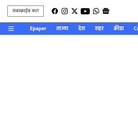
सबस्क्राईब करा
Epaper
ताज्या
देश
शहर
क्रीडा
C