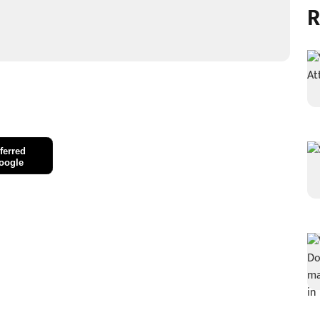
R
ferred
oogle