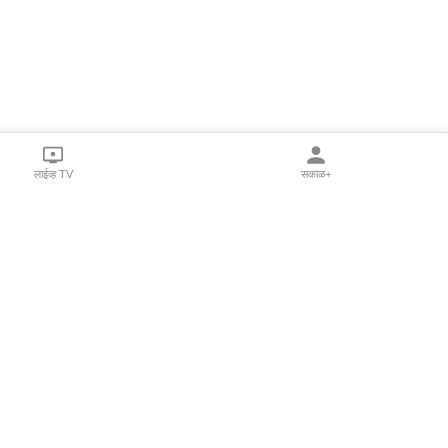
लाईव्ह TV
सकाळ+
l Programs
Print Products