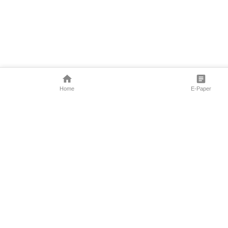
Home
E-Paper
Follow Us
Marathi News