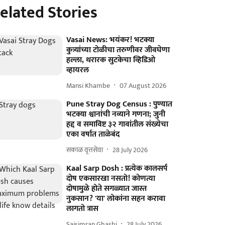
elated Stories
Vasai News: भयंकर! भटक्या
कुत्र्यांच्या टोळीचा तरुणीवर जीवघेणा
हल्ला, थरारक सुटकेचा व्हिडिओ
व्हायरल
Mansi Khambe
07 August 2026
Pune Stray Dog Census : पुण्यात
भटक्या श्वानांची नव्याने गणना; जुनी
हद्द व समाविष्ट ३२ गावांतील संख्येचा
एका वर्षात ताळेबंद
सकाळ वृत्तसेवा
28 July 2026
Kaal Sarp Dosh : प्रत्येक कालसर्प
दोष एकसारखा नसतो! कोणत्या
दोषामुळे होते सगळ्यात जास्त
नुकसान? 'या' लोकांना सहन करावा
लागतो त्रास
Saisimran Ghashi
28 July 2026