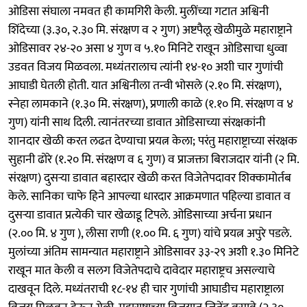
ओडिसा संघाला नमवत ही कामगिरी केली. मुलींच्या गटात अश्विनी
शिंदेच्या (३.३०, २.३० मि. संरक्षण व २ गुण) अष्टपैलू खेळीमुळे महाराष्ट्राने
ओडिसावर २४-२० असा ४ गुण व ५.१० मिनिटे राखून ओडिसाचा धुव्वा
उडवत विजय मिळवला. मध्यंतरालाच त्यांनी १४-१० अशी चार गुणांची
आघाडी घेतली होती. यात अश्विनीला तन्वी भोसले (२.१० मि. संरक्षण),
स्नेहा लामकाने (१.३० मि. संरक्षण), प्रणाली काळे (१.१० मि. संरक्षण व ४
गुण) यांनी साथ दिली. त्यानंतरच्या डावात ओडिसाच्या संरक्षकांनी
शानदार खेळी करत लढत देण्याचा प्रयत्न केला; परंतु महाराष्ट्राच्या संरक्षक
सुहानी ढोरे (१.२० मि. संरक्षण व ६ गुण) व प्राजक्ता बिराजदार यांनी (२ मि.
संरक्षण) दुसऱ्या डावात बहारदार खेळी करत विजेतेपदावर शिक्कामोर्तब
केले. सानिका चाफे हिने आपल्या धारदार आक्रमणात पहिल्या डावात व
दुसऱ्या डावात प्रत्येकी चार खेळाडू टिपले. ओडिसाच्या अर्चना प्रधान
(२.०० मि. ४ गुण ), लीसा राणी (१.०० मि. ६ गुण) यांचे प्रयत्न अपुरे पडले.
मुलांच्या अंतिम सामन्यात महाराष्ट्राने ओडिसावर ३३-२९ अशी १.३० मिनिटे
राखून मात केली व सलग विजेतेपदाचे दावेदार महाराष्ट्रच असल्याचे
दाखवून दिले. मध्यंतराची १८-१४ ही चार गुणांची आघाडीच महाराष्ट्राला