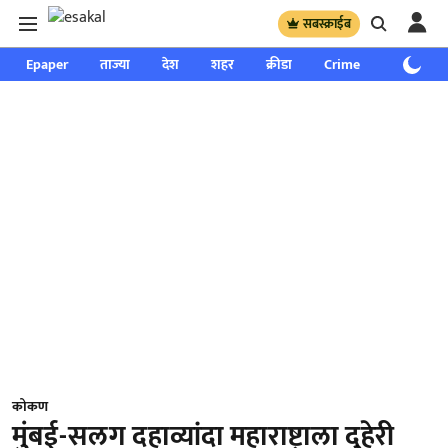
सबस्क्राईब
Epaper
ताज्या
देश
शहर
क्रीडा
Crime
साप्ताहिक
कोकण
मुंबई-सलग दहाव्यांदा महाराष्ट्राला दुहेरी