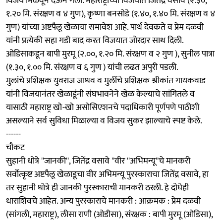
विजय मिळवून देऊन गेली. महाराष्ट्राच्या विजयात जितेंद्र वसावे (२.३०,
१.२० मि. संरक्षण व ४ गुण), कृष्णा बनसोडे (१.४०, १.४० मि. संरक्षण व ४
गुण) यांच्या अष्टपैलू खेळाचा समावेश आहे. पार्थ देवकते व प्रेम दळवी
यांनी प्रत्येकी सहा गडी बाद करत विजयात जोरदार साथ दिली.
ओडिसाकडून बापी मुरमू (२.००, १.२० मि. संरक्षण व २ गुण ), सुनील पात्रा
(१.३०, १.०० मि. संरक्षण व ६ गुण ) यांची लढत अपुरी पडली.
मुलांचे प्रशिक्षक युवराज जाधव व मुलींचे प्रशिक्षक श्रीकांत गायकवाड
यांनी विजयानंतर खेळाडूंनी संघभावनेने खेळ केल्याचे सांगितले व
यासाठी महाराष्ट्र खो-खो असोसिएशनचे पदाधिकारी पूर्णपणे पाठीशी
असल्याने सर्व सुविधा मिळाल्या व विजय सुकर झाल्याचे स्पष्ट केले.
------
चौकट
सुहानी धोत्रे ''जानकी'', जितेंद्र वसावे ''वीर ''अभिमन्यू''चे मानकरी
सर्वोत्कृष्ट अष्टपैलू खेळाडूचा वीर अभिमन्यू पुरस्काराचा जितेंद्र वसावे, हा
तर सुहानी धोत्रे ही जानकी पुरस्काराची मानकरी ठरली. हे दोघेही
धाराशिवचे आहेत. अन्य पुरस्काराचे मानकरी : आक्रमक : प्रेम दळवी
(सांगली, महाराष्ट्र), लीसा राणी (ओडीसा), संरक्षक : बापी मुरमू (ओडिसा),