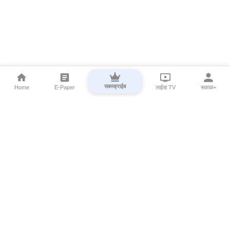
सबस्क्राईब
Home
E-Paper
लाईव्ह TV
सकाळ+
⌄
Marathi News
⌄
About Esakal