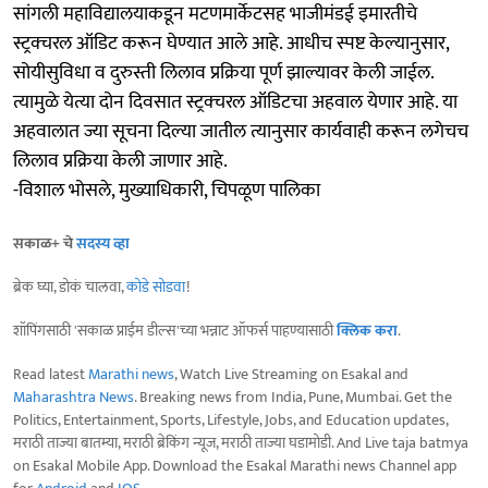
सांगली महाविद्यालयाकडून मटणमार्केटसह भाजीमंडई इमारतीचे
स्ट्रक्चरल ऑडिट करून घेण्यात आले आहे. आधीच स्पष्ट केल्यानुसार,
सोयीसुविधा व दुरुस्ती लिलाव प्रक्रिया पूर्ण झाल्यावर केली जाईल.
त्यामुळे येत्या दोन दिवसात स्ट्रक्चरल ऑडिटचा अहवाल येणार आहे. या
अहवालात ज्या सूचना दिल्या जातील त्यानुसार कार्यवाही करून लगेचच
लिलाव प्रक्रिया केली जाणार आहे.
-विशाल भोसले, मुख्याधिकारी, चिपळूण पालिका
सकाळ+ चे
सदस्य व्हा
ब्रेक घ्या, डोकं चालवा,
कोडे सोडवा
!
शॉपिंगसाठी 'सकाळ प्राईम डील्स'च्या भन्नाट ऑफर्स पाहण्यासाठी
क्लिक करा
.
Read latest
Marathi news
, Watch Live Streaming on Esakal and
Maharashtra News
. Breaking news from India, Pune, Mumbai. Get the
Politics, Entertainment, Sports, Lifestyle, Jobs, and Education updates,
मराठी ताज्या बातम्या, मराठी ब्रेकिंग न्यूज, मराठी ताज्या घडामोडी. And Live taja batmya
on Esakal Mobile App. Download the Esakal Marathi news Channel app