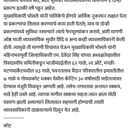
व्यवसाय केलेला बरा, अशी भूमिका व्यावसायिकांनी घेतल्याने हे दोन्ही
प्रकल्प इतकी वर्षे पडून आहेत.
मुख्याधिकारी भोसले यांनी पालिकेचे होणारे आर्थिक नुकसान लक्षात घेता
या प्रकल्पांचा लिलाव करण्याचे काम हाती घेतले; मात्र या दोन्ही
प्रकल्पांमध्ये सुविधा नसल्याने त्याचे फेरमूल्यांकन करावे, अशी मागणी
ज्येष्ठ भाजी व्यावसायिक सुधीर शिंदे व अन्य काही व्यावसायिकांनी केली
होती. त्यामुळे ती मागणी विचारात घेऊन मुख्याधिकारी भोसले यांनी
महिनाभरापूर्वी जिल्हाधिकारी एम. देवेंदर सिंह यांच्या अध्यक्षतेखालील
त्रिसदस्यीय समितीकडून भाजीमंडईतील ६२ गाळे, २१ ओटे, मच्छी-
मटणमार्केटमधील ४३ गाळे, पवनतलाव मैदान परिसरातील इमारतीतील
७ गाळे व गोवळकोट धक्का येथील कॅन्टिन ३० वर्षांसाठी भाडेतत्त्वावर
देण्यास मंजुरी मिळवून आणली आहे. तसेच नापरतावा अनामत रक्कम,
भाडे हेही ठरले आहे. त्याच्या मागील रक्कमा पाहता त्यात आता मोठी
घसरण झाली असल्याने लिलावात सहभागी होण्याची तयारी
व्यावसायिकांनी दाखवल्याचे दिसून येत आहे.
--------------
कोट