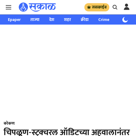
सबस्क्राईब
Epaper
ताज्या
देश
शहर
क्रीडा
Crime
साप्ताहिक
कोकण
चिपळूण-स्ट्रक्चरल ऑडिटच्या अहवालानंतर