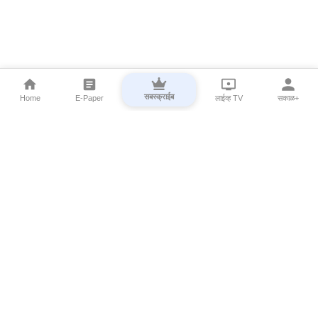
सबस्क्राईब
Home
E-Paper
लाईव्ह TV
सकाळ+
⌄
Marathi News
⌄
About Esakal
⌄
Digital Products