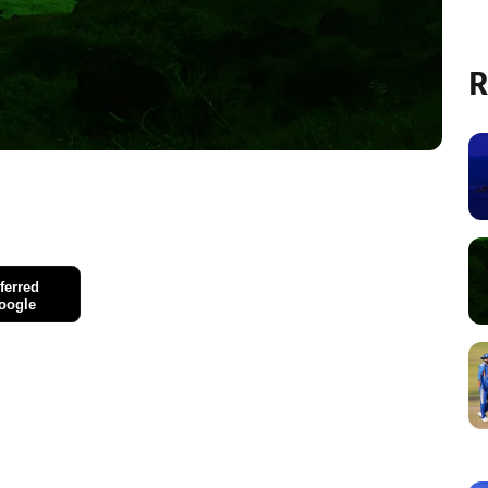
R
ferred
oogle