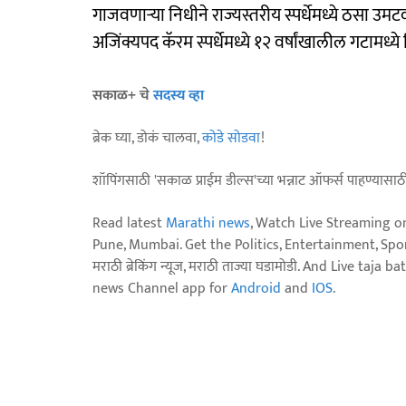
गाजवणाऱ्या निधीने राज्यस्तरीय स्पर्धेमध्ये ठसा उमटव
अजिंक्यपद कॅरम स्पर्धेमध्ये १२ वर्षांखालील गटामध्य
सकाळ+ चे
सदस्य व्हा
ब्रेक घ्या, डोकं चालवा,
कोडे सोडवा
!
शॉपिंगसाठी 'सकाळ प्राईम डील्स'च्या भन्नाट ऑफर्स पाहण्यासा
Read latest
Marathi news
, Watch Live Streaming o
Pune, Mumbai. Get the Politics, Entertainment, Sports
मराठी ब्रेकिंग न्यूज, मराठी ताज्या घडामोडी. And Live t
news Channel app for
Android
and
IOS
.