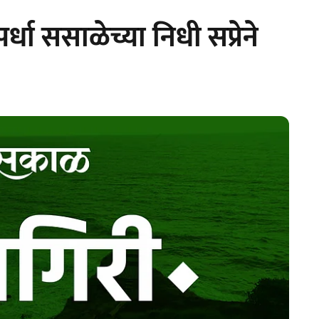
र्धा ससाळेच्या निधी सप्रेने