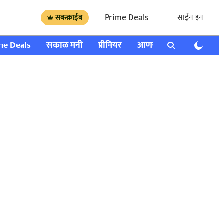
Prime Deals
साईन इन
सबस्क्राईब
me Deals
सकाळ मनी
प्रीमियर
आणखी
राशी भविष्य