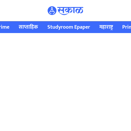
rime
साप्ताहिक
Studyroom Epaper
महाराष्ट्र
Pri