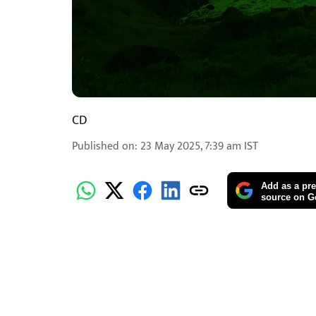
CD
Published on
:
23 May 2025, 7:39 am
IST
Add as a pre
source on G