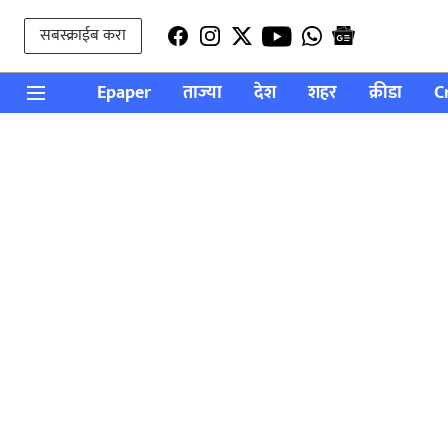
सबस्क्राईब करा
Epaper
ताज्या
देश
शहर
क्रीडा
C