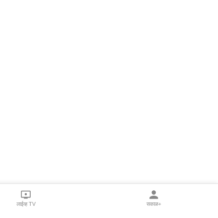
लाईव्ह TV
सकाळ+