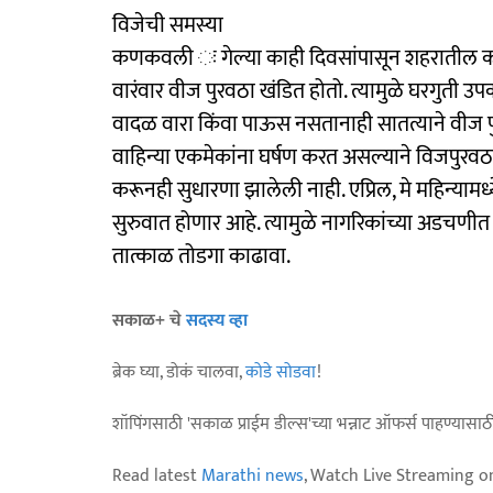
विजेची समस्या
कणकवली ः गेल्या काही दिवसांपासून शहरातील क
वारंवार वीज पुरवठा खंडित होतो. त्यामुळे घरगुती उ
वादळ वारा किंवा पाऊस नसतानाही सातत्याने वीज पुर
वाहिन्या एकमेकांना घर्षण करत असल्याने विजपुरव
करूनही सुधारणा झालेली नाही. एप्रिल, मे महिन्यामध्
सुरुवात होणार आहे. त्यामुळे नागरिकांच्या अडचणी
तात्काळ तोडगा काढावा.
सकाळ+ चे
सदस्य व्हा
ब्रेक घ्या, डोकं चालवा,
कोडे सोडवा
!
शॉपिंगसाठी 'सकाळ प्राईम डील्स'च्या भन्नाट ऑफर्स पाहण्यासा
Read latest
Marathi news
, Watch Live Streaming o