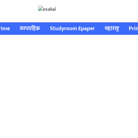
rime
साप्ताहिक
Studyroom Epaper
महाराष्ट्र
Pri