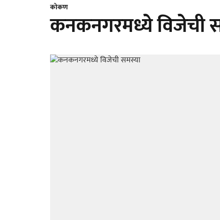
कोकण
कनकनगरमध्ये विजेची स