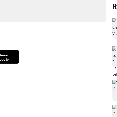
R
ferred
oogle