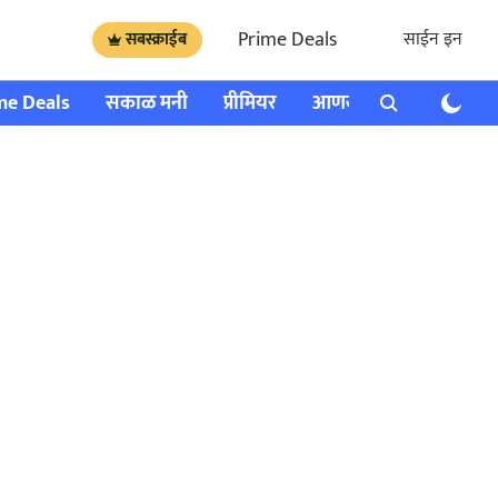
Prime Deals
साईन इन
सबस्क्राईब
me Deals
सकाळ मनी
प्रीमियर
आणखी
राशी भविष्य