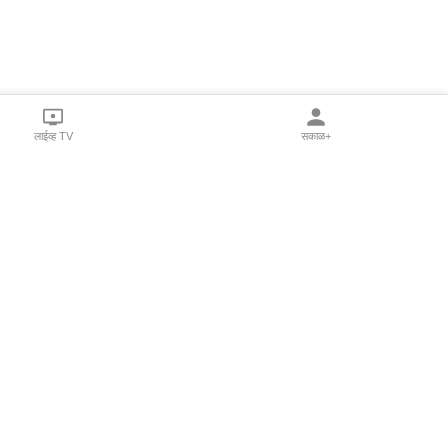
लाईव्ह TV
सकाळ+
l Programs
Print Products
Sakal Saptahik