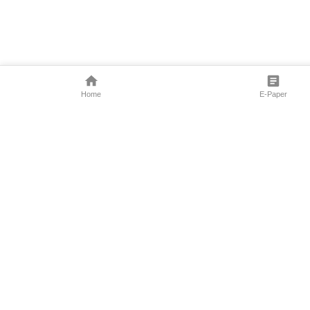
Home
E-Paper
Follow Us
Marathi News
Maharashtra N