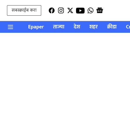
सबस्क्राईब करा
Epaper
ताज्या
देश
शहर
क्रीडा
C