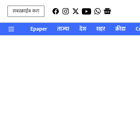
सबस्क्राईब करा
Epaper
ताज्या
देश
शहर
क्रीडा
C