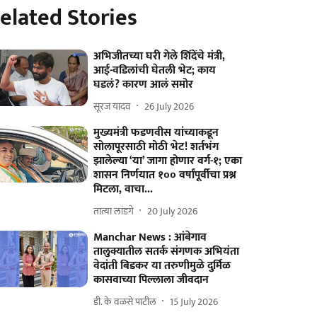
elated Stories
अभिजीतच्या घरी गेले शिंदेंचे मंत्री,
आई-वडिलांची घेतली भेट; काय
घडलं? कारण आलं समोर
सूरज यादव
26 July 2026
मुख्यमंत्री फडणवीस यांच्याकडून
सोलापूरसाठी मोठी भेट! शर्तभंग
झालेल्या ‘या’ जागा होणार वर्ग-१; एका
शासन निर्णयात १०० वर्षांपूर्वीचा प्रश्न
मिटला, वाचा...
तात्या लांडगे
20 July 2026
Manchar News : आंबेगाव
तालुक्यातील सतर्क संगणक अभियंता
वेदांती बिडकर या तरुणीमुळे दुर्मिळ
कासवाच्या पिल्लाला जीवदान
डी. के वळसे पाटील
15 July 2026