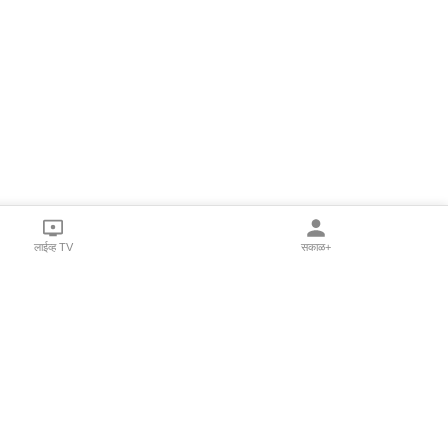
लाईव्ह TV
सकाळ+