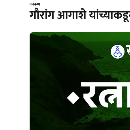
कोकण
गौरांग आगाशे यांच्याक