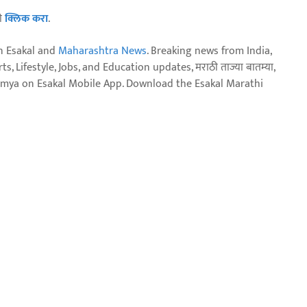
ठी
क्लिक करा
.
n Esakal and
Maharashtra News
. Breaking news from India,
, Lifestyle, Jobs, and Education updates, मराठी ताज्या बातम्या,
aja batmya on Esakal Mobile App. Download the Esakal Marathi