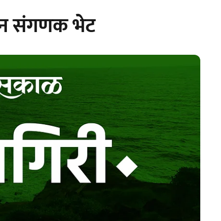
डून संगणक भेट