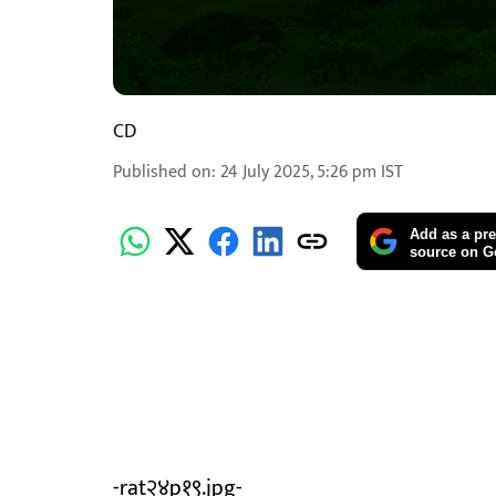
CD
Published on
:
24 July 2025, 5:26 pm
IST
Add as a pre
source on G
-rat२४p१९.jpg-