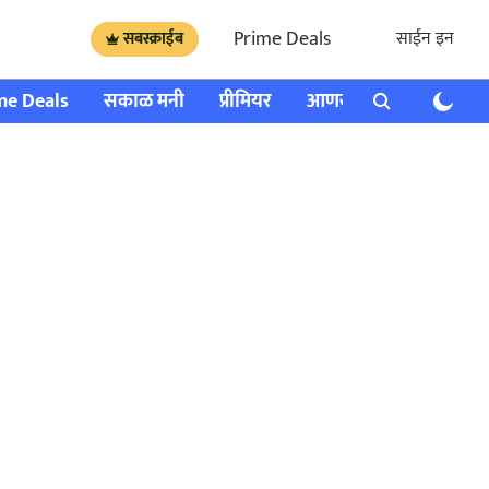
Prime Deals
साईन इन
सबस्क्राईब
me Deals
सकाळ मनी
प्रीमियर
आणखी
राशी भविष्य