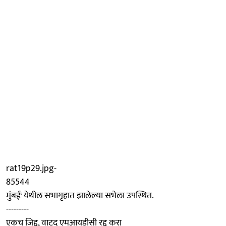
rat19p29.jpg-
85544
मुंबईः येथील सभागृहात झालेल्या सभेला उपस्थित.
---------
एकच जिद्द, वाटद एमआयडीसी रद्द करा