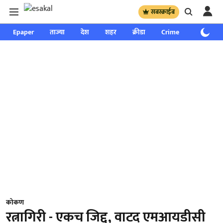
सबस्क्राईब
Epaper
ताज्या
देश
शहर
क्रीडा
Crime
साप्ताहिक
कोकण
रत्नागिरी - एकच जिद्द, वाटद एमआयडीसी