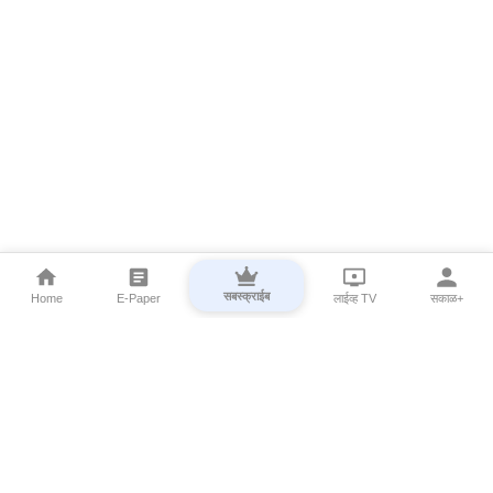
सबस्क्राईब
Home
E-Paper
लाईव्ह TV
सकाळ+