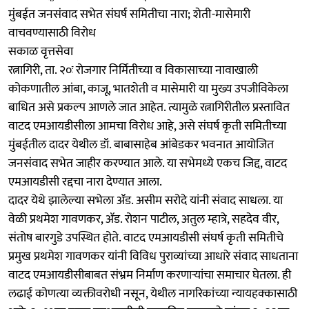
मुंबईत जनसंवाद सभेत संघर्ष समितीचा नारा; शेती-मासेमारी
वाचवण्यासाठी विरोध
सकाळ वृत्तसेवा
रत्नागिरी, ता. २०ः रोजगार निर्मितीच्या व विकासाच्या नावाखाली
कोकणातील आंबा, काजू, भातशेती व मासेमारी या मुख्य उपजीविकेला
बाधित असे प्रकल्प आणले जात आहेत. त्यामुळे रत्नागिरीतील प्रस्तावित
वाटद एमआयडीसीला आमचा विरोध आहे, असे संघर्ष कृती समितीच्या
मुंबईतील दादर येथील डॉ. बाबासाहेब आंबेडकर भवनात आयोजित
जनसंवाद सभेत जाहीर करण्यात आले. या सभेमध्ये एकच जिद्द, वाटद
एमआयडीसी रद्दचा नारा देण्यात आला.
दादर येथे झालेल्या सभेला ॲड. असीम सरोदे यांनी संवाद साधला. या
वेळी प्रथमेश गावणकर, ॲड. रोशन पाटील, अतुल म्हात्रे, सहदेव वीर,
संतोष बारगुडे उपस्थित होते. वाटद एमआयडीसी संघर्ष कृती समितीचे
प्रमुख प्रथमेश गावणकर यांनी विविध पुराव्यांच्या आधारे संवाद साधताना
वाटद एमआयडीसीबाबत संभ्रम निर्माण करणाऱ्यांचा समाचार घेतला. ही
लढाई कोणत्या व्यक्तीवरोधी नसून, येथील नागरिकांच्या न्यायहक्कासाठी