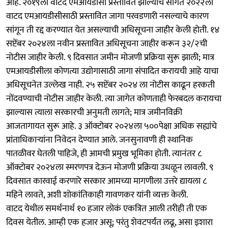
आहे. २०१९ला वाटद एमआयडीसी प्रस्तावित झाल्याचे सांगत २०२२ला
वाटद एमआयडीसीसाठी प्रस्तावित जागा परवडणारी नसल्याचे कारण
सांगून ती रद्द करण्यात येत असल्याची अधिसूचना जाहीर केली होती. १४
सप्टेंबर २०२४ला नवीन प्रस्तावित अधिसूचना जाहीर करून ३२/२ची
नोटीस जाहीर केली. ९ दिवसात जमीन मोजणी प्रक्रिया सुरू झाली; मात्र
एमआयडीसीला कोणत्या उद्योगासाठी जागा संपादित करायची आहे याचा
अधिसूचनेत उल्लेख नाही. २५ सप्टेंबर २०२४ ला नोटीस काढून हरकती
नोंदवण्याची नोटीस जाहीर केली. त्या जागेत कोणताही फेरबदल करायचा
झाल्यास त्याला सरकारची अनुमती लागते; मात्र जमीनविक्री
आजतागायत सुरू आहे. ३ ऑक्टोबर २०२४ला ५००पेक्षा अधिक सह्यांचे
प्रांताधिकाऱ्यांना निवेदन देण्यात आले. जनसुनावणी ही स्थानिक
पातळीवर घेतली पाहिजे, ही आमची प्रमुख भूमिका होती. त्यानंतर ८
ऑक्टोबर २०२४ला स्मरणपत्र देऊन मोजणी प्रक्रिया उधळून लावली. ‌९
दिवसात कारवाई करणारे सरकार आमच्या मागणीला उत्तरे द्यायला ८
महिने लावते, अशी शोकांतिकाही गावणकर यांनी व्यक्त केली.
वाटद येथील समर्थनार्थ १० हजार लोकं एकत्रित आली तरीही ती एक
दिवस येतील. आम्ही एक हजार असू; परंतु शेवटपर्यंत लढू, असा इशारा