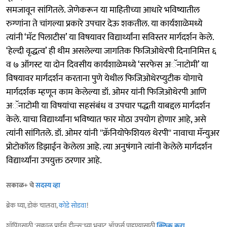
समजावून सांगितले. जेणेकरून या माहितीच्या आधारे भविष्यातील
रुग्णांना ते चांगल्या प्रकारे उपचार देऊ शकतील. या कार्यशाळेमध्ये
त्यांनी ‘मॅट पिलाटीस’ या विषयावर विद्यार्थ्यांना सविस्तर मार्गदर्शन केले.
‘हेल्दी वृद्धत्व’ ही थीम असलेल्या जागतिक फिजिओथेरपी दिनानिमित्त ६
व ७ ऑगस्ट या दोन दिवसीय कार्यशाळेमध्ये ‘सरफेस अॅनाटोमी’ या
विषयावर मार्गदर्शन करताना पुणे येथील फिजिओथेरप्युटीक योगाचे
मार्गदर्शक म्हणून काम केलेल्या डॉ. ओमर यांनी फिजिओथेरपी आणि
अॅनाटोमी या विषयांचा सहसंबंध व उपचार पद्धती याबद्दल मार्गदर्शन
केले. याचा विद्यार्थ्यांना भविष्यात फार मोठा उपयोग होणार आहे, असे
त्यांनी सांगितले. डॉ. ओमर यांनी ''क्रॅनियोफेशियल थेरपी'' नावाचा मॅन्युअर
प्रोटोकॉल डिझाईन केलेला आहे. त्या अनुषंगाने त्यांनी केलेले मार्गदर्शन
विद्यार्थ्यांना उपयुक्त ठरणार आहे.
सकाळ+ चे
सदस्य व्हा
ब्रेक घ्या, डोकं चालवा,
कोडे सोडवा
!
शॉपिंगसाठी 'सकाळ प्राईम डील्स'च्या भन्नाट ऑफर्स पाहण्यासाठी
क्लिक करा
.