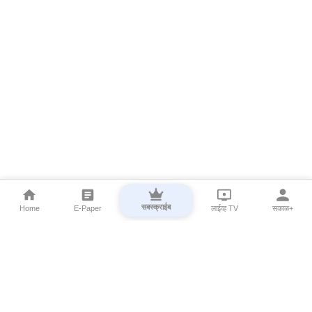
सबस्क्राईब
Home
E-Paper
लाईव्ह TV
सकाळ+