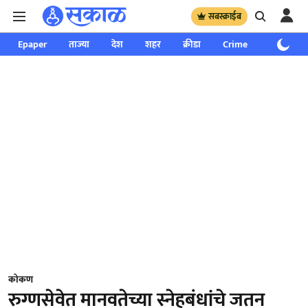
सबस्क्राईब
Epaper
ताज्या
देश
शहर
क्रीडा
Crime
साप्ताहिक
कोकण
रुग्णसेवेत मानवतेच्या स्नेहबंधांचे जतन