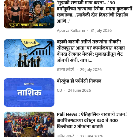
‘मुझको राणाजी माफ करना…’ 30
वर्षांपूर्वीच्या गाण्याचा रिमेक, ममता कुलकर्णी
म्हणाल्या...'त्यावेळी दोन दिवसांची रिहर्सल
आणि..'
Apurva Kulkarni
31 July 2026
दहावी-बारावी उत्तीर्ण तरुणांना नोकरी!
सोलापुरात आता ‘या’ कार्यालयात दरमहा
दोनदा रोजगार मेळावे; मुलाखतीतून थेट
जॉबची संधी, वाचा...
तात्या लांडगे
29 July 2026
बोरकुंड डी फाॅर्मसी निकाल
CD
24 June 2026
Pali News : ऐतिहासिक वारशाचे जतन!
अवचितगडाच्या दरीतून 350 ते 400
किलोच्या 2 तोफांना काढले
अमित गवळे
22 June 2026