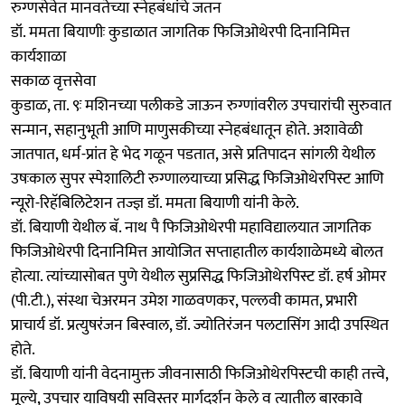
रुग्णसेवेत मानवतेच्या स्नेहबंधांचे जतन
डॉ. ममता बियाणीः कुडाळात जागतिक फिजिओथेरपी दिनानिमित्त
कार्यशाळा
सकाळ वृत्तसेवा
कुडाळ, ता. ९ः मशिनच्या पलीकडे जाऊन रुग्णांवरील उपचारांची सुरुवात
सन्मान, सहानुभूती आणि माणुसकीच्या स्नेहबंधातून होते. अशावेळी
जातपात, धर्म-प्रांत हे भेद गळून पडतात, असे प्रतिपादन सांगली येथील
उषःकाल सुपर स्पेशालिटी रुग्णालयाच्या प्रसिद्ध फिजिओथेरपिस्ट आणि
न्यूरो-रिहॅबिलिटेशन तज्ज्ञ डॉ. ममता बियाणी यांनी केले.
डॉ. बियाणी येथील बॅ. नाथ पै फिजिओथेरपी महाविद्यालयात जागतिक
फिजिओथेरपी दिनानिमित्त आयोजित सप्ताहातील कार्यशाळेमध्ये बोलत
होत्या. त्यांच्यासोबत पुणे येथील सुप्रसिद्ध फिजिओथेरपिस्ट डॉ. हर्ष ओमर
(पी.टी.), संस्था चेअरमन उमेश गाळवणकर, पल्लवी कामत, प्रभारी
प्राचार्य डॉ. प्रत्युषरंजन बिस्वाल, डॉ. ज्योतिरंजन पलटासिंग आदी उपस्थित
होते.
डॉ. बियाणी यांनी वेदनामुक्त जीवनासाठी फिजिओथेरपिस्टची काही तत्त्वे,
मूल्ये, उपचार याविषयी सविस्तर मार्गदर्शन केले व त्यातील बारकावे