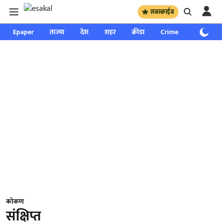
सबस्क्राईब
Epaper
ताज्या
देश
शहर
क्रीडा
Crime
साप्ताहिक
कोकण
संक्षिप्त