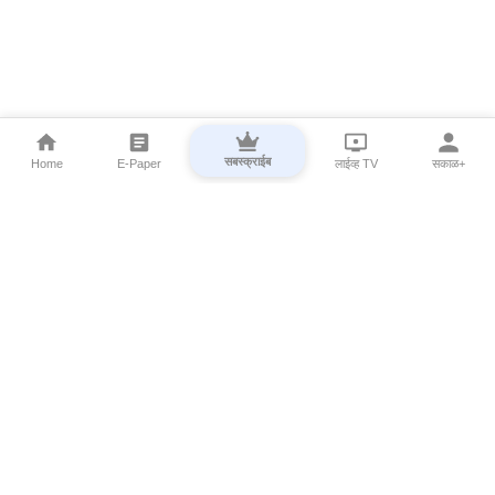
सबस्क्राईब
Home
E-Paper
लाईव्ह TV
सकाळ+
⌄
Marathi News
⌄
About Esakal
⌄
Digital Products