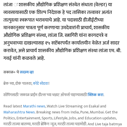
लांजा ः शासकीय औद्योगिक प्रशिक्षण संस्थेत संधाता (वेल्डर) या
व्यवसायासाठी एक शिल्प निदेशक हे पद तासिका तत्त्वावर अत्यंत
तात्पुरत्या स्वरूपात भरावयाचे आहे. या पदासाठी डीजीईटीच्या
मानकानुसार पात्रता पूर्ण करणाऱ्या उमदेवारांनी प्राचार्य, शासकीय
औद्योगिक प्रशिक्षण संस्था, लांजा जि. रत्नागिरी यांना कागदपत्रे व
अनुभवाच्या दाखल्यासह १५ सप्टेंबरपर्यंत कार्यालयीन वेळेत अर्ज सादर
करावेत, असे प्राचार्य शासकीय औद्योगिक प्रशिक्षण संस्था लांजा एम. बी.
गवई यांनी कळवले आहे.
सकाळ+ चे
सदस्य व्हा
ब्रेक घ्या, डोकं चालवा,
कोडे सोडवा
!
शॉपिंगसाठी 'सकाळ प्राईम डील्स'च्या भन्नाट ऑफर्स पाहण्यासाठी
क्लिक करा
.
Read latest
Marathi news
, Watch Live Streaming on Esakal and
Maharashtra News
. Breaking news from India, Pune, Mumbai. Get the
Politics, Entertainment, Sports, Lifestyle, Jobs, and Education updates,
मराठी ताज्या बातम्या, मराठी ब्रेकिंग न्यूज, मराठी ताज्या घडामोडी. And Live taja batmya