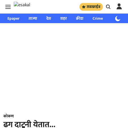
सबस्क्राईब
Epaper
ताज्या
देश
शहर
क्रीडा
Crime
साप्ताहिक
कोकण
ढग दाटूनी येतात...