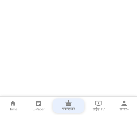
सबस्क्राईब
Home
E-Paper
लाईव्ह TV
सकाळ+