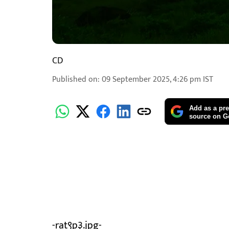
CD
Published on
:
09 September 2025, 4:26 pm
IST
Add as a pre
source on G
-rat९p३.jpg-