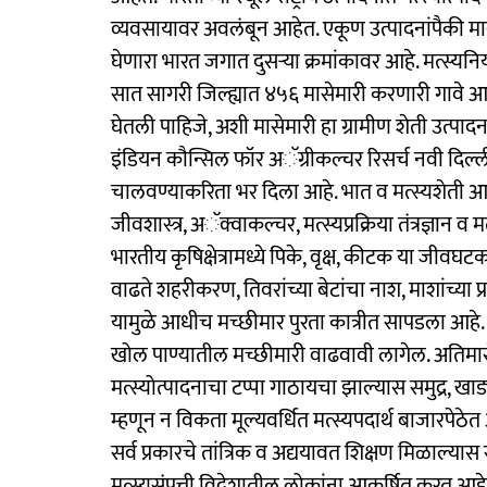
व्यवसायावर अवलंबून आहेत. एकूण उत्पादनांपैकी मासे
घेणारा भारत जगात दुसऱ्या क्रमांकावर आहे. मत्स्यनिर्य
सात सागरी जिल्ह्यात ४५६ मासेमारी करणारी गावे
घेतली पाहिजे, अशी मासेमारी हा ग्रामीण शेती उत्प
इंडियन कौन्सिल फॉर अॅग्रीकल्चर रिसर्च नवी दिल्ली 
चालवण्याकरिता भर दिला आहे. भात व मत्स्यशेती आशि
जीवशास्त्र, अॅक्वाकल्चर, मत्स्यप्रक्रिया तंत्रज्ञान व
भारतीय कृषिक्षेत्रामध्ये पिके, वृक्ष, कीटक या जीवघ
वाढते शहरीकरण, तिवरांच्या बेटांचा नाश, माशांच्या 
यामुळे आधीच मच्छीमार पुरता कात्रीत सापडला आहे. अ
खोल पाण्यातील मच्छीमारी वाढवावी लागेल. अतिमास
मत्स्योत्पादनाचा टप्पा गाठायचा झाल्यास समुद्र, खाड
म्हणून न विकता मूल्यवर्धित मत्स्यपदार्थ बाजारपेठेत 
सर्व प्रकारचे तांत्रिक व अद्ययावत शिक्षण मिळाल्य
मत्स्यसंपत्ती विदेशातील लोकांना आकर्षित करत आहे