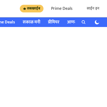
Prime Deals
साईन इन
सबस्क्राईब
me Deals
सकाळ मनी
प्रीमियर
आणखी
राशी भविष्य