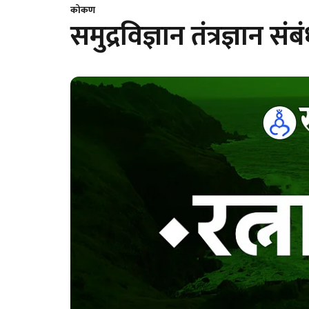
कोकण
समुद्रविज्ञान तंत्रज्ञान संब