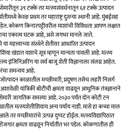
मारीतून ३९ टक्के तर मत्स्यसंवर्धनातून ६१ टक्के उत्पादन
ातीमध्ये केरळ प्रथम तर महाराष्ट्र दुसऱ्या स्थानी आहे. मुंबईसह
 आहेत. कोकण किनारपट्टीवरील माशांची विविधता आपण लक्षात
ादनाचा एकात्म घटक आहे, असे जगभर मानले जाते.
या महत्त्वाच्या संस्थेने शेतीवर आधारित उत्पादन
या खंडात यशाचे सूत्र म्हणून मान्यता पावली आहे. मत्स्य
 मत्स्य इंजिनिअरिंग या सर्व बाजू शेती विज्ञानाला संलग्न आहेत.
टकांचा समन्वय आहे.
प्रजोत्पादन काळातील मच्छीमारी, प्रदूषण तसेच लहरी निसर्ग
शावेळी यांत्रिकी बोटीची क्षमता वाढवून आधुनिक तंत्रज्ञानाने
ेमारी जागतिक समस्या आहे. २०३० पर्यंत दोन कोटी टन
्यातील मत्स्यशेतीशिवाय अन्य पर्याय नाही. मासे हा कच्चा माल
आले तर मच्छीमारांचे उत्पन्न दुप्पट होईल. मत्स्यविद्यापिठात
ास रोजगार क्षमता वाढवून निर्यातीत भर पडेल. कोकणातील ही
.