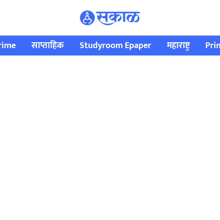
rime
साप्ताहिक
Studyroom Epaper
महाराष्ट्र
Pri