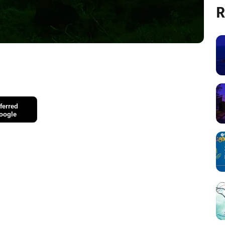
R
ferred
oogle