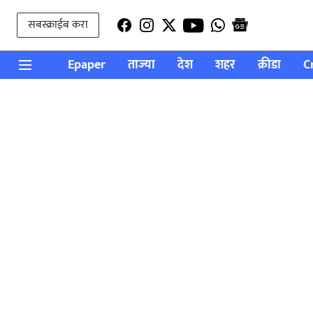
सबस्क्राईब करा
Epaper
ताज्या
देश
शहर
क्रीडा
C