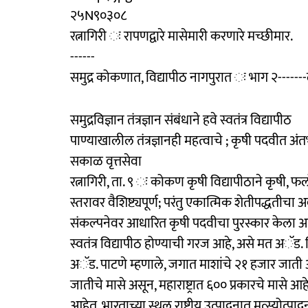
२५N९०३०८
रत्नागिरी ः रापणद्वारे मासेमारी करणारे मच्छीमार.
------
समुद्र कोकणात, विद्यापीठ नागपुरात ः भाग २------
समुद्रविज्ञान तंत्रज्ञान संबंधाने हवे स्वतंत्र विद्यापीठ
पाण्याखालील तंत्रज्ञानही महत्वाचे ; कृषी पदवीत अंतर
सकाळ वृत्तसेवा
रत्नागिरी, ता. ९ ः कोकण कृषी विद्यापीठाने कृषी, फ
स्तरावर वैशिष्ट्यपूर्ण; परंतु एकात्मिक शेतीपद्धती
संकल्पनेवर आधारित कृषी पदवीचा पुरस्कार केला आहे.
स्वतंत्र विद्यापीठ होण्याची गरज आहे, असे मत अॅड. 
अॅड. पाटणे म्हणाले, जगात माशांचे २१ हजार जाती अ
जातीचे मासे असून, महाराष्ट्रात ६०० प्रकारचे मासे आ
आहेत. भारताच्या स्थूल राष्ट्रीय उत्पादनात मत्स्यो