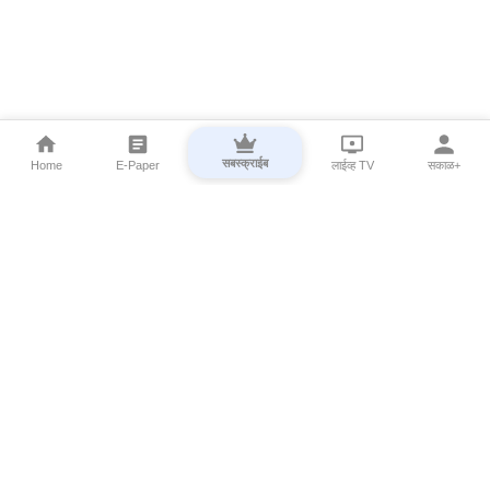
सबस्क्राईब
Home
E-Paper
लाईव्ह TV
सकाळ+
⌄
Marathi News
⌄
About Esakal