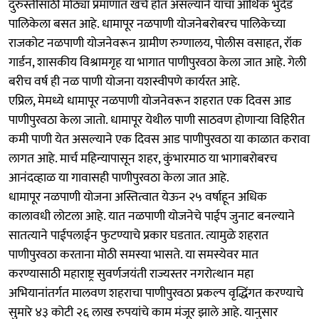
दुरुस्तीसाठी मोठ्या प्रमाणात खर्च होत असल्याने याचा आर्थिक भुर्दंड
पालिकेला बसत आहे. धामापूर नळपाणी योजनेबरोबरच पालिकेच्या
राजकोट नळपाणी योजनेवरून ग्रामीण रुग्णालय, पोलीस वसाहत, रॉक
गार्डन, शासकीय विश्रामगृह या भागात पाणीपुरवठा केला जात आहे. गेली
बरीच वर्ष ही नळ पाणी योजना यशस्वीपणे कार्यरत आहे.
एप्रिल, मेमध्ये धामापूर नळपाणी योजनेवरून शहरात एक दिवस आड
पाणीपुरवठा केला जातो. धामापूर येथील पाणी साठवण होणाऱ्या विहिरीत
कमी पाणी येत असल्याने एक दिवस आड पाणीपुरवठा या काळात करावा
लागत आहे. मार्च महिन्यापासून शहर, कुंभारमाठ या भागाबरोबरच
आनंदव्हाळ या गावासही पाणीपुरवठा केला जात आहे.
धामापूर नळपाणी योजना अस्तित्वात येऊन २५ वर्षाहून अधिक
कालावधी लोटला आहे. यात नळपाणी योजनेचे पाईप जुनाट बनल्याने
सातत्याने पाईपलाईन फुटण्याचे प्रकार घडतात. त्यामुळे शहरात
पाणीपुरवठा करताना मोठी समस्या भासते. या समस्येवर मात
करण्यासाठी महाराष्ट्र सुवर्णजयंती राज्यस्तर नगरोत्थान महा
अभियानांतर्गत मालवण शहराचा पाणीपुरवठा प्रकल्प वृद्धिंगत करण्याचे
सुमारे ४३ कोटी २६ लाख रुपयांचे काम मंजूर झाले आहे. यानुसार