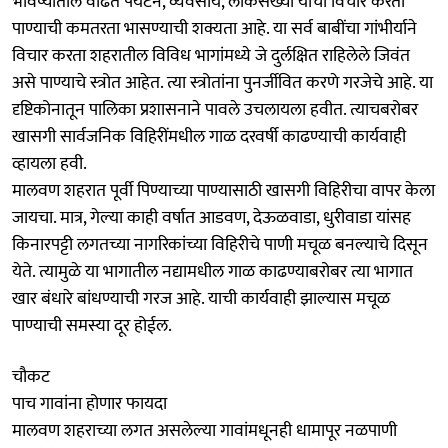
भविष्यातील वाढते पर्यटन, व्यवसाय, लोकसंख्या याचा विचार करता
पाण्याची कमतरता भासण्याची शक्यता आहे. या सर्व बाबींचा गांभीर्याने
विचार करता शहरातील विविध भागांमध्ये जे दुर्लक्षित राहिलेले जिवंत
असे पाण्याचे स्त्रोत आहेत. त्या स्त्रोतांना पुनर्जीवित करणे गरजेचे आहे. या
दृष्टिकोनातून पालिका प्रशासनाने पावले उचलायला हवीत. त्याचबरोबर
खासगी सार्वजनिक विहिरींमधील गाळ दरवर्षी काढण्याची कार्यवाही
व्हायला हवी.
मालवण शहरात पूर्वी पिण्याच्या पाण्यासाठी खासगी विहिरीचा वापर केला
जायचा. मात्र, गेल्या काही वर्षात आडवण, देऊळवाडा, धुरीवाडा यांसह
किनारपट्टी लगतच्या नागरिकांच्या विहिरीचे पाणी मचूळ बनल्याचे दिसून
येते. त्यामुळे या भागातील नद्यामधील गाळ काढण्याबरोबर त्या भागात
खार बंधारे बांधण्याची गरज आहे. याची कार्यवाही झाल्यास मचूळ
पाण्याची समस्या दूर होईल.
चौकट
पाच गावांना होणार फायदा
मालवण शहराच्या लगत असलेल्या गावांमधूनही धामापूर नळपाणी