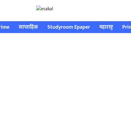
rime
साप्ताहिक
Studyroom Epaper
महाराष्ट्र
Pri