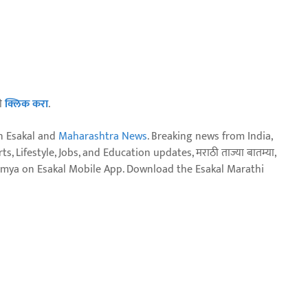
ठी
क्लिक करा
.
n Esakal and
Maharashtra News
. Breaking news from India,
, Lifestyle, Jobs, and Education updates, मराठी ताज्या बातम्या,
aja batmya on Esakal Mobile App. Download the Esakal Marathi