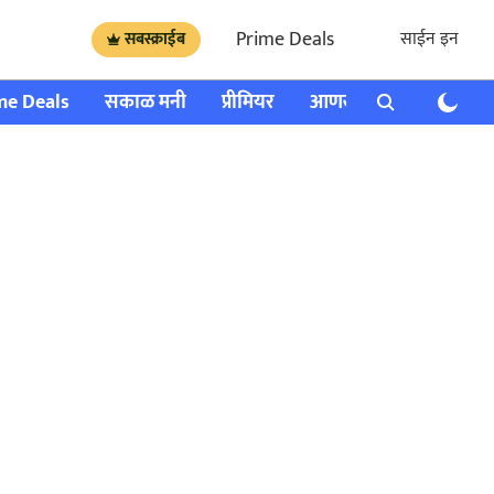
Prime Deals
साईन इन
सबस्क्राईब
me Deals
सकाळ मनी
प्रीमियर
आणखी
राशी भविष्य