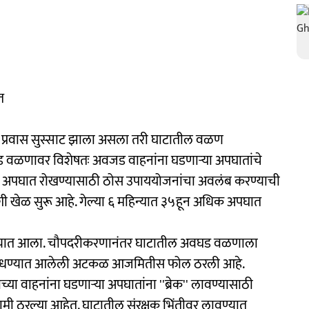
त
ातून प्रवास सुस्साट झाला असला तरी घाटातील वळण
वघड वळणावर विशेषतः अवजड वाहनांना घडणाऱ्या अपघातांचे
आहे. अपघात रोखण्यासाठी ठोस उपाययोजनांचा अवलंब करण्याची
ी खेळ सुरू आहे. गेल्या ६ महिन्यात ३५हून अधिक अपघात
म देण्यात आला. चौपदरीकरणानंतर घाटातील अवघड वळणाला
बांधण्यात आलेली अटकळ आजमितीस फोल ठरली आहे.
वाहनांना घडणाऱ्या अपघातांना ''ब्रेक'' लावण्यासाठी
चकामी ठरल्या आहेत. घाटातील संरक्षक भिंतीवर लावण्यात