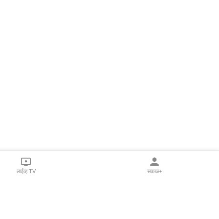
लाईव्ह TV
सकाळ+