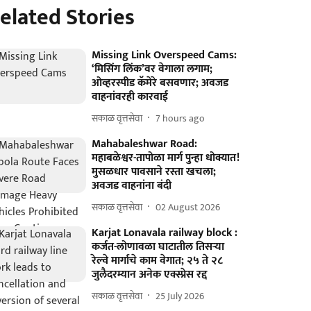
elated Stories
Missing Link Overspeed Cams:
‘मिसिंग लिंक’वर वेगाला लगाम;
ओव्हरस्पीड कॅमेरे बसवणार; अवजड
वाहनांवरही कारवाई
सकाळ वृत्तसेवा
7 hours ago
Mahabaleshwar Road:
महाबळेश्वर-तापोळा मार्ग पुन्हा धोक्यात!
मुसळधार पावसाने रस्ता खचला;
अवजड वाहनांना बंदी
सकाळ वृत्तसेवा
02 August 2026
Karjat Lonavala railway block :
कर्जत-लोणावळा घाटातील तिसऱ्या
रेल्वे मार्गाचे काम वेगात; २५ ते २८
जुलैदरम्यान अनेक एक्स्प्रेस रद्द
सकाळ वृत्तसेवा
25 July 2026