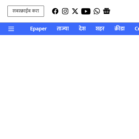
सबस्क्राईब करा
Epaper
ताज्या
देश
शहर
क्रीडा
C