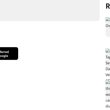
R
ferred
oogle