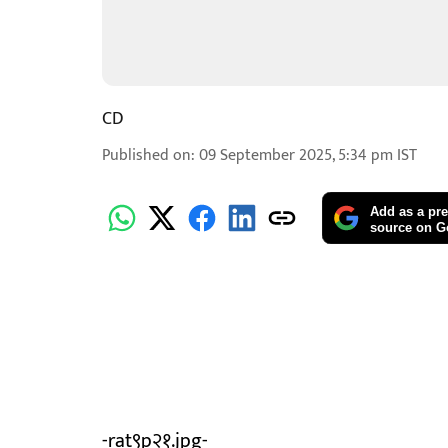
CD
Published on
:
09 September 2025, 5:34 pm
IST
Add as a pre
source on G
-rat९p२१.jpg-