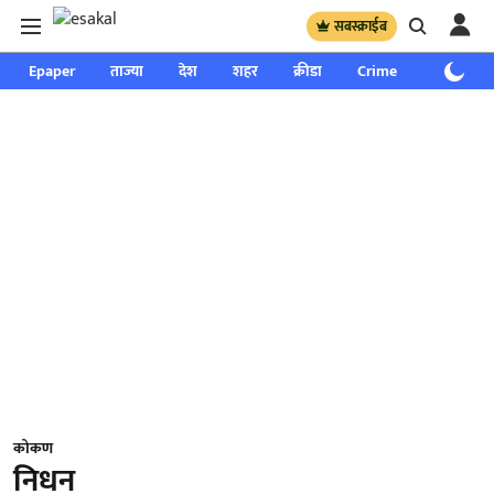
सबस्क्राईब
Epaper
ताज्या
देश
शहर
क्रीडा
Crime
साप्ताहिक
कोकण
निधन