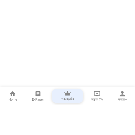
सबस्क्राईब
Home
E-Paper
लाईव्ह TV
सकाळ+