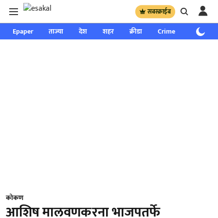
सबस्क्राईब
Epaper
ताज्या
देश
शहर
क्रीडा
Crime
साप्ताहिक
कोकण
आशिष मालवणकरना भाजपतर्फे