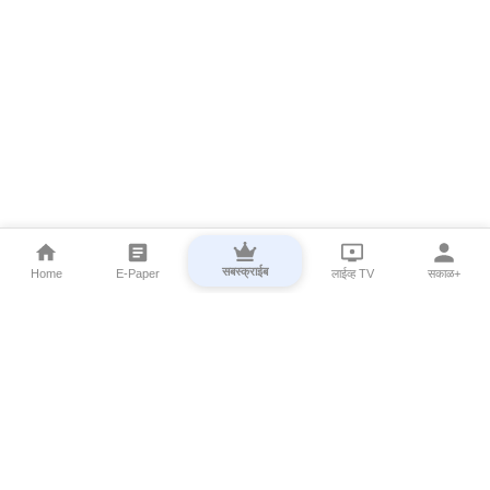
सबस्क्राईब
Home
E-Paper
लाईव्ह TV
सकाळ+
⌄
Marathi News