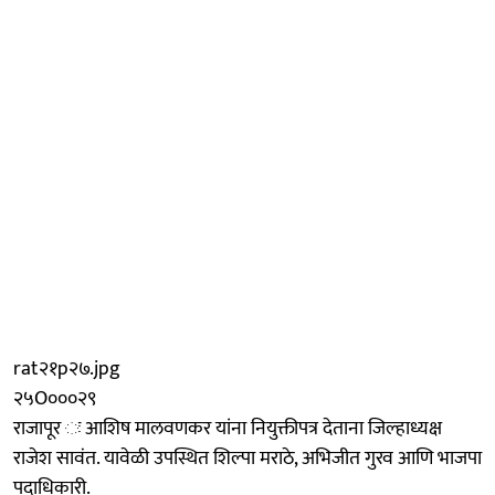
rat२१p२७.jpg
२५O०००२९
राजापूर ः आशिष मालवणकर यांना नियुक्तीपत्र देताना जिल्हाध्यक्ष
राजेश सावंत. यावेळी उपस्थित शिल्पा मराठे, अभिजीत गुरव आणि भाजपा
पदाधिकारी.