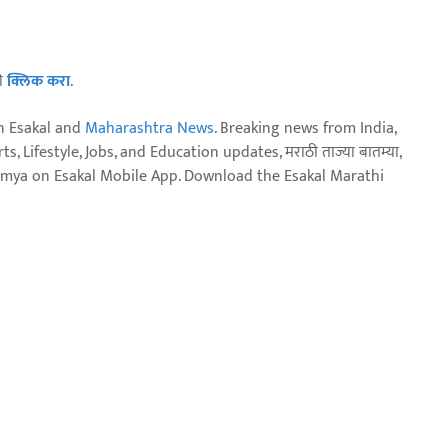
ठी
क्लिक करा
.
n Esakal and
Maharashtra News
. Breaking news from India,
, Lifestyle, Jobs, and Education updates, मराठी ताज्या बातम्या,
aja batmya on Esakal Mobile App. Download the Esakal Marathi