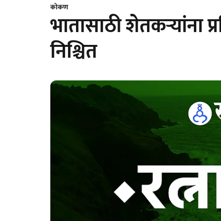
कोकण
भातासाठी शेतकऱ्यांना प्
निश्चित