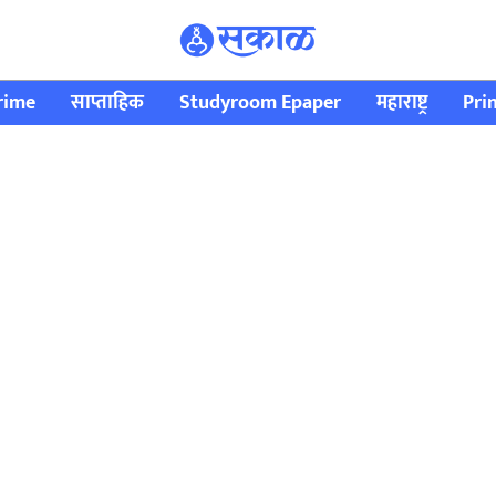
rime
साप्ताहिक
Studyroom Epaper
महाराष्ट्र
Pri