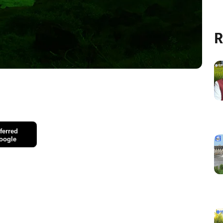
R
ferred
oogle