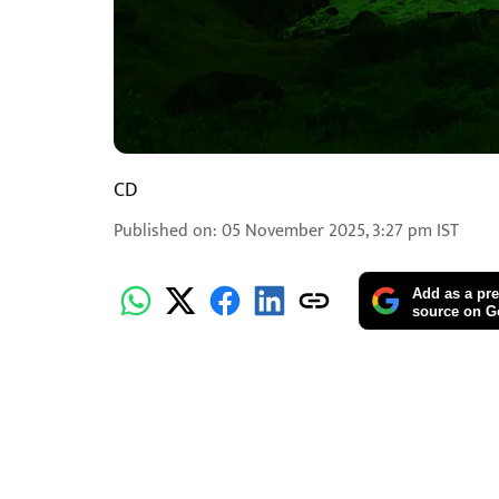
CD
Published on
:
05 November 2025, 3:27 pm
IST
Add as a pre
source on G