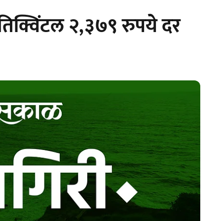
रतिक्विंटल २,३७९ रुपये दर