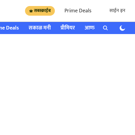
Prime Deals
साईन इन
सबस्क्राईब
me Deals
सकाळ मनी
प्रीमियर
आणखी
राशी भविष्य