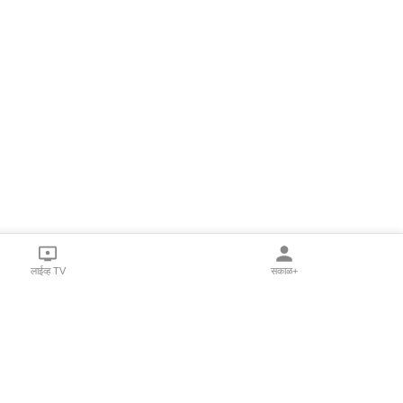
लाईव्ह TV
सकाळ+