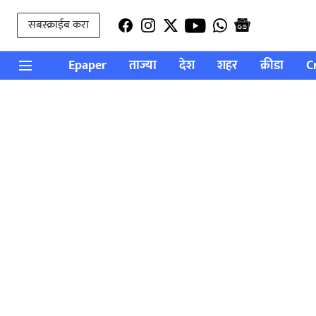
सबस्क्राईब करा
Epaper
ताज्या
देश
शहर
क्रीडा
C