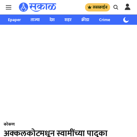
सबस्क्राईब
Epaper
ताज्या
देश
शहर
क्रीडा
Crime
साप्ताहिक
कोकण
अक्कलकोटमधून स्वामींच्या पादुका