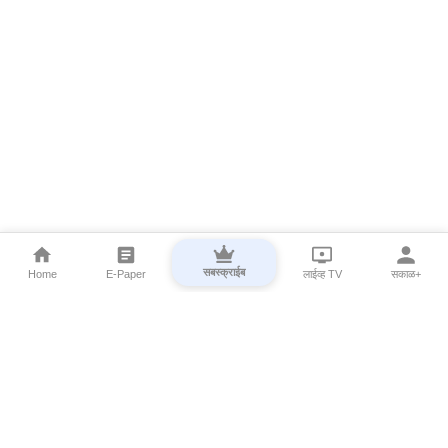
सबस्क्राईब
Home
E-Paper
लाईव्ह TV
सकाळ+