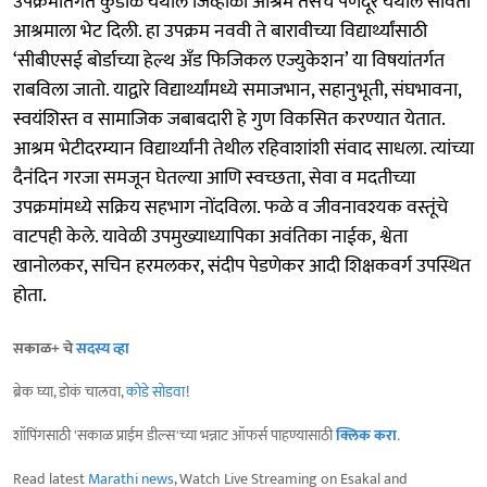
उपक्रमांतर्गत कुडाळ येथील जिव्हाळा आश्रम तसेच पणदूर येथील संविता
आश्रमाला भेट दिली. हा उपक्रम नववी ते बारावीच्या विद्यार्थ्यांसाठी
‘सीबीएसई बोर्डाच्या हेल्थ अँड फिजिकल एज्युकेशन’ या विषयांतर्गत
राबविला जातो. याद्वारे विद्यार्थ्यांमध्ये समाजभान, सहानुभूती, संघभावना,
स्वयंशिस्त व सामाजिक जबाबदारी हे गुण विकसित करण्यात येतात.
आश्रम भेटीदरम्यान विद्यार्थ्यांनी तेथील रहिवाशांशी संवाद साधला. त्यांच्या
दैनंदिन गरजा समजून घेतल्या आणि स्वच्छता, सेवा व मदतीच्या
उपक्रमांमध्ये सक्रिय सहभाग नोंदविला. फळे व जीवनावश्यक वस्तूंचे
वाटपही केले. यावेळी उपमुख्याध्यापिका अवंतिका नाईक, श्वेता
खानोलकर, सचिन हरमलकर, संदीप पेडणेकर आदी शिक्षकवर्ग उपस्थित
होता.
सकाळ+ चे
सदस्य व्हा
ब्रेक घ्या, डोकं चालवा,
कोडे सोडवा
!
शॉपिंगसाठी 'सकाळ प्राईम डील्स'च्या भन्नाट ऑफर्स पाहण्यासाठी
क्लिक करा
.
Read latest
Marathi news
, Watch Live Streaming on Esakal and