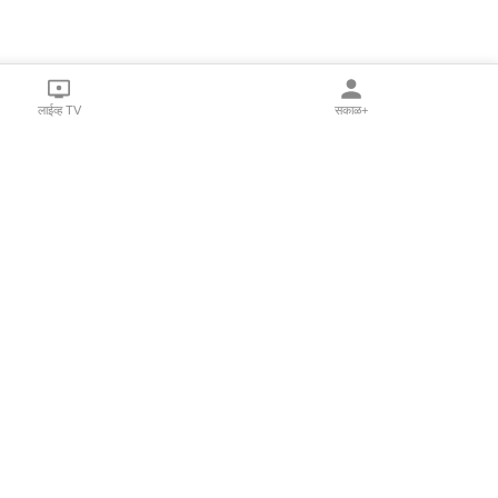
लाईव्ह TV
सकाळ+
l Programs
Print Products
Sakal Saptahik