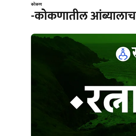
कोकण
-कोकणातील आंब्यालाच 