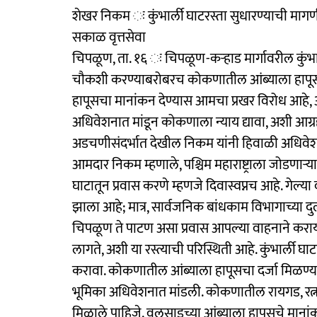
शेखर निकम ः कुंभार्ली घाटरस्ता सुधारण्याची माग
सकाळ वृत्तसेवा
चिपळूण, ता. १६ ः चिपळूण-कऱ्हाड मार्गावरील कुंभार्
चौकशी करण्याबरोबरच कोकणातील आंब्याला हापूसचा
हापूसचा मानांकन देण्यास आमचा प्रखर विरोध आहे,
अधिवेशनात मांडून कोकणाला न्याय द्यावा, अशी आग्र
अडचणीसंदर्भात देखील निकम यांनी हिवाळी अधि
आमदार निकम म्हणाले, पश्चिम महाराष्ट्राला जोडणाऱ्या 
घाटातून प्रवास करणे म्हणजे दिवास्वप्नच आहे. गेल्या
झाला आहे; मात्र, सार्वजनिक बांधकाम विभागाच्या दुर
चिपळूण ते पाटण असा प्रवास आपल्या वाहनाने कराय
लागते, अशी या रस्त्याची परिस्थिती आहे. कुंभार्ली 
करावा. कोकणातील आंब्याला हापूसचा दर्जा मिळण्
भूमिका अधिवेशनात मांडली. कोकणातील रायगड, रत्नागिर
मिळाले पाहिजे. वलसाडच्या आंब्याला हापूसचे मानां