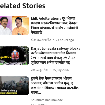
elated Stories
Milk Adulteration : दूध भेसळ
प्रकरण भरकटविण्याचा डाव; देवदत्त
निकम यांच्यावरचे आरोप समर्थकांनी
फेटाळले
डी.के.वळसे पाटील
23 hours ago
Karjat Lonavala railway block :
कर्जत-लोणावळा घाटातील तिसऱ्या
रेल्वे मार्गाचे काम वेगात; २५ ते २८
जुलैदरम्यान अनेक एक्स्प्रेस रद्द
सकाळ वृत्तसेवा
25 July 2026
ट्रकचे ब्रेक फेल झाल्यानं भीषण
अपघात; चौघांचा जागीच मृत्यू, १
जखमी; नाशिकच्या सावळा घाटातील
घटना...
Shubham Banubakode