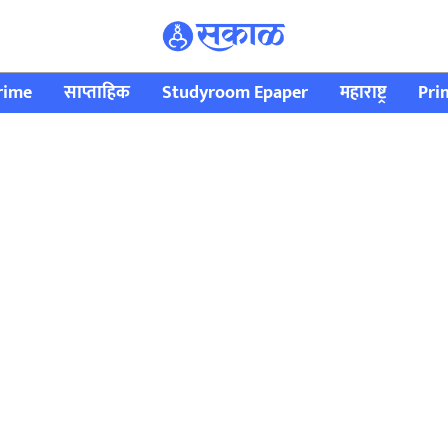
rime
साप्ताहिक
Studyroom Epaper
महाराष्ट्र
Pri