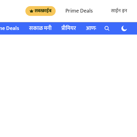
Prime Deals
साईन इन
सबस्क्राईब
me Deals
सकाळ मनी
प्रीमियर
आणखी
राशी भविष्य