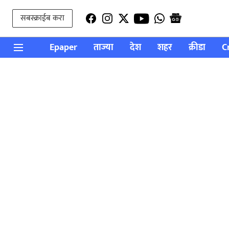
सबस्क्राईब करा
Epaper
ताज्या
देश
शहर
क्रीडा
C