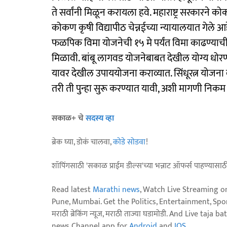
ते सर्वांनी मिळून करायला हवे. महाराष्ट्र सरकारने 
कोकण कृषी विद्यापीठ चेन्नईच्या न्यायालयात गेले आ
फळपिक विमा योजनेची १५ मे पर्यंत विमा काढण्याची
मिळावी. बांबू लागवड योजनेबाबत देखील योग्य धोर
यावर देखील उपाययोजना कराव्यात. सिंधूरत्न योजन
तरी ती पुन्हा सुरू करण्यात यावी, अशी मागणी निकम 
सकाळ+ चे
सदस्य व्हा
ब्रेक घ्या, डोकं चालवा,
कोडे सोडवा
!
शॉपिंगसाठी 'सकाळ प्राईम डील्स'च्या भन्नाट ऑफर्स पाहण्यासा
Read latest
Marathi news
, Watch Live Streaming o
Pune, Mumbai. Get the Politics, Entertainment, Sports
मराठी ब्रेकिंग न्यूज, मराठी ताज्या घडामोडी. And Live t
news Channel app for
Android
and
IOS
.