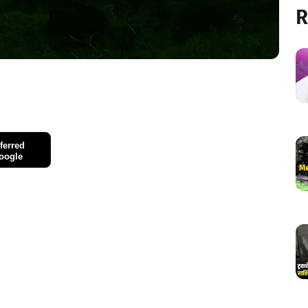
R
ferred
oogle