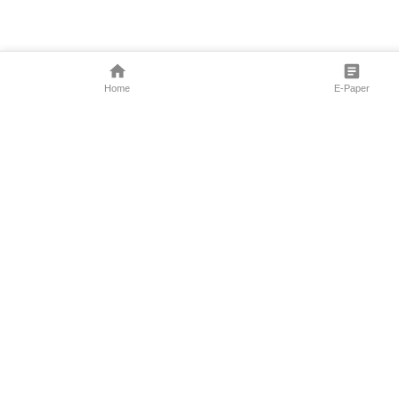
Home
E-Paper
Follow Us
Marathi News
Maharashtra N