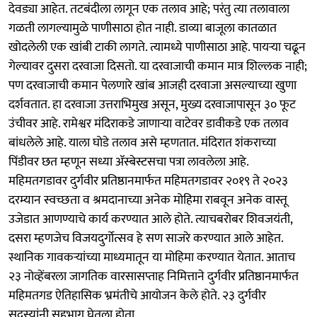
देवड्या आहेत. तटबंदीला लागून एक तलाव आहे; परंतु त्या तलावाला
गळती लागल्यामुळे पाणीसाठा होत नाही. डाव्या बाजूला कातळात
खोदलेली एक खांबी टाकी लागते. त्यामध्ये पाणीसाठा आहे. पायऱ्या चढून
गेल्यावर दुसरा दरवाजा दिसतो. या दरवाजाची कमान मात्र शिल्लक नाही;
पण दरवाजाची कमान पेलणारे खांब आजही दरवाजा असल्याच्या खुणा
दर्शवतात. हा दरवाजा उत्तराभिमुख असून, मुख्य दरवाजापासून ३० फूट
उंचीवर आहे. रामेश्वर मंदिराकडे जाणाऱ्या वाटेवर डावीकडे एक तलाव
बांधलेले आहे. याला घोडे तलाव असे म्हणतात. मंदिरात शंकराच्या
पिंडीवर छत म्हणून सध्या ॲस्बेस्टसचा पत्रा लावलेला आहे.
महिमतगडावर दुर्गवीर प्रतिष्ठानमार्फत महिमतगडावर २०१९ ते २०२३
दरम्यान स्वच्छता व श्रमदानाच्या अनेक मोहिमा राबवून अनेक वास्तू
उजेडात आणण्याचे कार्य करण्यात आले होते. त्याचबरोबर शिवजयंती,
दसरा म्हणजेच विजयदुर्गोत्सव हे सण साजरे करण्यात आले आहेत.
स्थानिक गावकऱ्यांच्या माध्यमातून या मोहिमा करण्यात येतात. आताच
२३ नोव्हेंबरला जागतिक वारसासप्ताह निमित्ताने दुर्गवीर प्रतिष्ठानमार्फत
महिमतगड ऐतिहासिक भ्रमंतीचे आयोजन केले होते. २३ दुर्गवीर
सदस्यांनी सहभाग घेतला होता.