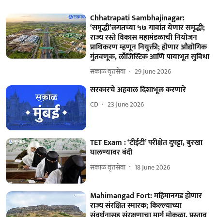
Chhatrapati Sambhajinagar:
‘समृद्धी’लगतच्या ५७ गावांत येणार समृद्धी;
राज्य रस्ते विकास महामंडळाची नियोजन
प्राधिकरण म्हणून नियुक्ती; होणार औद्योगिक
गुंतवणूक, लॉजिस्टिक आणि पायाभूत सुविधा
सकाळ वृत्तसेवा
29 June 2026
सरकारचे अहवाल दिशाभूल करणारे
CD
23 June 2026
TET Exam : ‘टीईटी’ परीक्षेत दुपट्टा, बुरखा
घालण्यावर बंदी
सकाळ वृत्तसेवा
18 June 2026
Mahimangad Fort: महिमानगड होणार
राज्य संरक्षित स्मारक; किल्ल्याच्या
संवर्धनासह संरक्षणाचा मार्ग मोकळा, प्रस्ताव