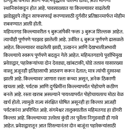
डागडुजी करावी आणि पर्यटनवृद्धीला चालना द्यावी, अशी मागणी
स्थानिकांकडून होत आहे. पावसाळ्यात या किल्ल्यावर वाढलेली
झाडेझुडपे तोडून साफसफाई करण्यासाठी दुर्गवीर प्रतिष्ठानमार्फत मोहीम
राबवण्यात आली होती.
महिमतगड किल्ल्यावरील ९ बुरूजांपैकी फक्त ३ बुरूज शिल्लक आहेत.
त्याचीही पूर्णपणे पडझड झालेली आहे. उर्वरित ६ बुरूज पूर्णपणे ढासळले
आहेत. किल्ल्यावर वाढलेली झाडी, उत्खनन आणि देखभालीअभावी
किल्ल्याचे स्वरूप पूर्णपणे बदलून गेले आहेत. महिमतगडाचे पूर्वाभिमुख
प्रवेशद्वार, पहारेकऱ्यांच्या दोन देवड्या, खांबटाकी, घोडे तलाव यासारख्या
वास्तू अजूनही इतिहासाची आठवण करून देतात; मात्र त्यांची दुरवस्था
झाली आहे. किल्ल्यावर जाणारा रस्ता कच्चा असून, अनेक ठिकाणी
खचला आहे. पर्यटक आणि दुर्गप्रेमींना किल्ल्यापर्यंत पोहोचणे कठीण
बनले आहे. रस्ता खराब असल्याने पायथ्यापर्यंत पोहोचायलाच मोठा वेळ
खर्च होतो. त्यामुळे राज्य संरक्षित घोषित असूनही हा किल्ला आजही
पर्यटकांना अपरिचित आहे. संगमेश्वर तालुक्यातील महिमतगड हा डोंगरी
किल्ला आहे. किल्ल्याच्या उत्तरेला कुंडी तर पूर्वेला निगुडवाडी ही गावे
आहेत. प्रवेशद्वारातून आत शिरल्यानंतर दोन बाजूंना पहारेकऱ्यांसाठी