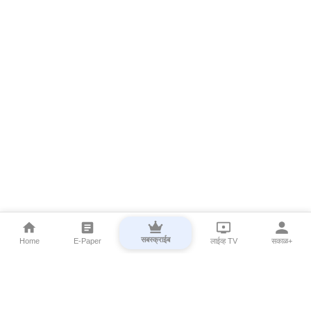
सबस्क्राईब
Home
E-Paper
लाईव्ह TV
सकाळ+