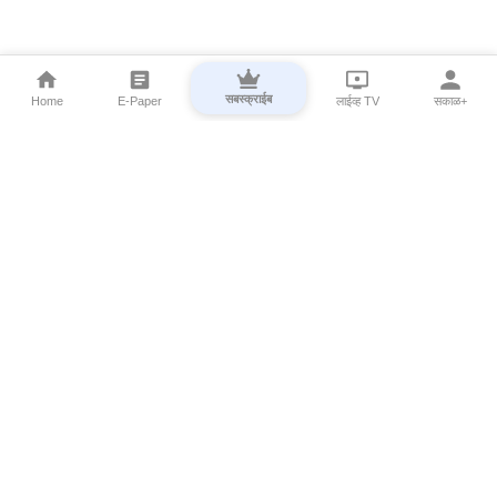
सबस्क्राईब
Home
E-Paper
लाईव्ह TV
सकाळ+
⌄
Marathi News
⌄
About Esakal
⌄
Digital Products
⌄
Sakal Programs