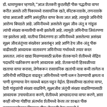
डॉ. धामापूरकर म्हणाले, ‘‘आज शेतकरी कुठलीही पीक पद्धतीचा वापर
करीत असले तरी पिकामध्ये रासायनिक खते, कीटकनाशके, तणनाशके
यांचा अवाजवी आणि असंतुलित वापर केला जात आहे. त्यामुळे जमिनीचे
आरोग्य बिघडले आहे. जमिनीमध्ये असलेले सूक्ष्म जीव-जंतू व गांडूळ
त्यांची संख्या कमालीची कमी झालेली आहे. त्यामुळे जमिनीचा जिवंतपणा
नष्ट झालेला आहे. मातीचा जिवंतपणा हा जमिनीमध्ये असलेल्या असंख्य
सूक्ष्म जीवजंतूंच्या संख्येवर अवलंबून आहे आणि हेच जीव-जंतू पीक
वाढीसाठी आवश्यक वातावरण जमिनीच्या गर्भामध्ये तयार करत
असतात. त्यांना खाद्य मिळण्यासाठी प्रत्येक शेतकऱ्याने शेतीमध्ये सेंद्रिय
पदार्थांचे चक्रीकरण करणे आवश्यक आहे. शेतकऱ्यांनी हिरवळीच्या
खताचा वापर करावा, जेणेकरून रासायनिक खतांची मात्रा कमी लागेल व
जमिनीची सच्छिद्रता वाढवून जमिनीमध्ये पाणी धरून ठेवण्याची क्षमता व
पाणी मुरण्याचा वेग यामध्ये बदल घडून येईल. हिरवळीच्या खतांचा वापर,
देशी गांडुळांची संख्या वाढविणे, सूक्ष्मजीव जंतूंची संख्या वाढविण्यासाठी
आवश्यक उपाययोजना करणे, शेतीमध्ये आच्छादनाचा वापर करणे, अशा
काही सोप्या गोष्टींचा अंतर्भाव शेतीमध्ये केला तर शाश्वत पीक