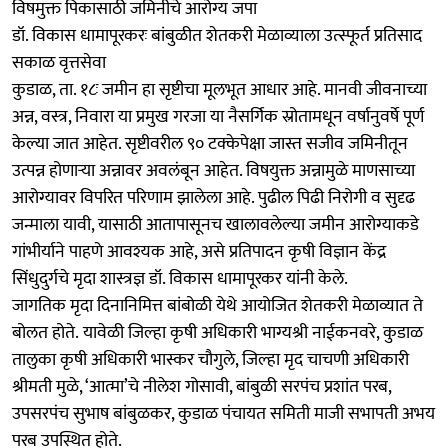
विषमुक्त पिकासाठी जमिनीचे आरोग्य जपा
डॉ. विकास धामापूरकरः बांबुळीत शेतकरी मेळाव्याला उत्स्फूर्त प्रतिसाद
सकाळ वृत्तसेवा
कुडाळ, ता. १८ः जमीन हा सृष्टीचा मूलभूत आधार आहे. मानवी जीवनाच्या
अन्न, वस्त्र, निवारा या प्रमुख गरजा या नैसर्गिक स्रोतामधून वर्षानुवर्षे पूर्ण
केल्या जात आहेत. सृष्टीवरील ९० टक्केपेक्षा जास्त सजीव जमिनीतून
उत्पन्न होणाऱ्या अन्नावर अवलंबून आहेत. विषयुक्त अन्नामुळे माणसाच्या
आरोग्यावर विपरित परिणाम झालेला आहे. पुढील पिढी निरोगी व सुदृढ
जन्माला यावी, यासाठी आतापासूनच खालावलेल्या जमीन आरोग्याकडे
गांभीर्याने पाहणे आवश्यक आहे, असे प्रतिपादन कृषी विज्ञान केंद्र
सिंधुदुर्गचे मृदा शास्त्रज्ञ डॉ. विकास धामापूरकर यांनी केले.
जागतिक मृदा दिनानिमित्त बांबोळी येथे आयोजित शेतकरी मेळाव्यात ते
बोलत होते. यावेळी जिल्हा कृषी अधिकारी भाग्यश्री नाईकनवरे, कुडाळ
तालुका कृषी अधिकारी भास्कर चौगुले, जिल्हा मृद चाचणी अधिकारी
श्रीमती मुळे, ‘आत्मा’चे नीलेश गोसावी, बांबुळी सरपंच प्रशांत परब,
उपसरपंच सुभाष बांबुळकर, कुडाळ पंचायत समिती माजी सभापती अभय
परब उपस्थित होते.