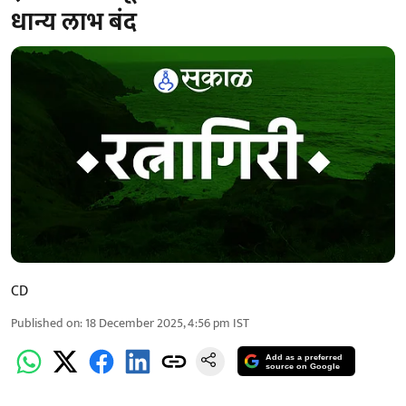
धान्य लाभ बंद
CD
Published on
:
18 December 2025, 4:56 pm
IST
Add as a preferred
source on Google