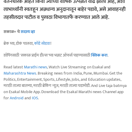
वेतनधारक आहेत किंवा ज्यांच्या वार्षिक उत्पन्नात वाढ झाली आहे, अशा
लाभार्थ्यांनी स्वतःहून अन्नधान्य अनुदानातून बाहेर पडावे, असे आवाहनही
तहसीलदार पाटील व पुरवठा विभागातर्फे करण्यात आले आहे.
सकाळ+ चे
सदस्य व्हा
ब्रेक घ्या, डोकं चालवा,
कोडे सोडवा
!
शॉपिंगसाठी 'सकाळ प्राईम डील्स'च्या भन्नाट ऑफर्स पाहण्यासाठी
क्लिक करा
.
Read latest
Marathi news
, Watch Live Streaming on Esakal and
Maharashtra News
. Breaking news from India, Pune, Mumbai. Get the
Politics, Entertainment, Sports, Lifestyle, Jobs, and Education updates,
मराठी ताज्या बातम्या, मराठी ब्रेकिंग न्यूज, मराठी ताज्या घडामोडी. And Live taja batmya
on Esakal Mobile App. Download the Esakal Marathi news Channel app
for
Android
and
IOS
.