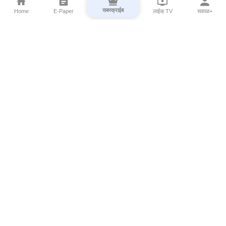
सबस्क्राईब
Home
E-Paper
लाईव्ह TV
सकाळ+
⌄
Marathi News
⌄
About Esakal
⌄
Digital Products
⌄
Sakal Programs
⌄
Print Products