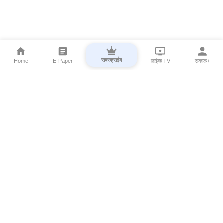
सबस्क्राईब
Home
E-Paper
लाईव्ह TV
सकाळ+
⌄
Marathi News
⌄
About Esakal
⌄
Digital Products