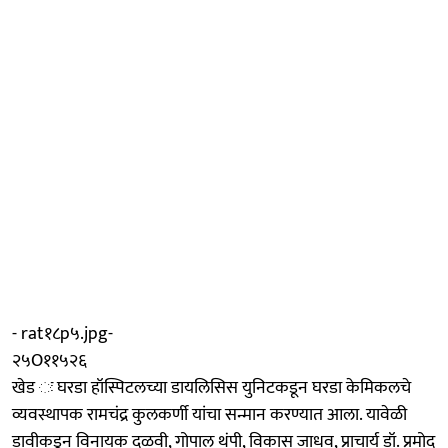
- rat१८p५.jpg-
२५O११५२६
खेड ः घरडा हॉस्पिटलच्या डायलिसिस युनिटकडून घरडा केमिकलचे
व्यवस्थापक रामचंद्र कुलकर्णी यांचा सन्मान करण्यात आला. यावेळी
डावीकडून विनायक दळवी, गोपाल थंपी, विकास जाधव, प्राचार्य डॉ. प्रमोद