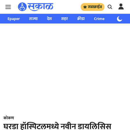
सबस्क्राईब
Epaper
ताज्या
देश
शहर
क्रीडा
Crime
साप्ताहिक
कोकण
घरडा हॉस्पिटलमध्ये नवीन डायलिसिस