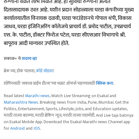
रुग्णाना वेळेत लाभ मिळत आहे. ही सुविधा रुग्णांना अत्यंत
दिलासादायक ठरत आहे. मशीन प्रदान सोहळ्याला घरडा कंपनीच्या मुख्य
कार्यालयातील विनायक दळवी, घरडा फाउंडेशनचे गोपाल थंपी, विकास
जाधव, घरडा इंजिनिअरिंग कॉलेजचे प्राचार्य डॉ. प्रमोद पाटील, उपप्राचार्य
एस. के. पाटील, डॉक्टर फिरोज पटेल, घरडा सीएसआर विभागाचे श्री.
बापूराव आदी मान्यवर उपस्थित होते.
सकाळ+ चे
सदस्य व्हा
ब्रेक घ्या, डोकं चालवा,
कोडे सोडवा
!
शॉपिंगसाठी 'सकाळ प्राईम डील्स'च्या भन्नाट ऑफर्स पाहण्यासाठी
क्लिक करा
.
Read latest
Marathi news
, Watch Live Streaming on Esakal and
Maharashtra News
. Breaking news from India, Pune, Mumbai. Get the
Politics, Entertainment, Sports, Lifestyle, Jobs, and Education updates,
मराठी ताज्या बातम्या, मराठी ब्रेकिंग न्यूज, मराठी ताज्या घडामोडी. And Live taja batmya
on Esakal Mobile App. Download the Esakal Marathi news Channel app
for
Android
and
IOS
.