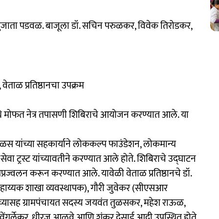
सुजाता पडवळ. बाजूला डॉ. सचिन परुळकर, विवेक तिरोडकर,
, वेताळ प्रतिष्ठानचा उपक्रम
ळस येथे मोफत नेत्र तपासणी शिबिराचे आयोजन करण्यात आले. या
 तुळस यांच्या सहकार्याने लोककल्प फाउंडेशन, लोकमान्य
वा ट्रस्ट यांच्यावतीने करण्यात आले होते. शिबिराचे उद्घाटन
पप्रज्वलन करून करण्यात आले. यावेळी वेताळ प्रतिष्ठानचे डॉ.
हाय्यक शाखा व्यवस्थापक), गौरी जुवेकर (सीएसआर
ंच्यासह ग्रामपंचायत सदस्य जयवंत तुळसकर, महेश राऊळ,
 वेंगुर्लेकर, धीरज आळवे आणि शंकर देसाई आदी उपस्थित होते.