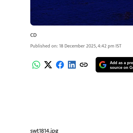
CD
Published on
:
18 December 2025, 4:42 pm
IST
Add as a pre
source on G
swt1814.jpg