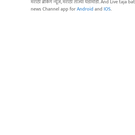
मराठी ब्रेकिंग न्यूज, मराठी ताज्या घडामोडी. And Live t
news Channel app for
Android
and
IOS
.