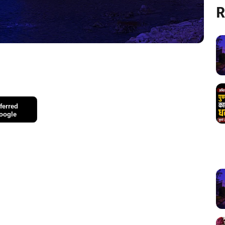
R
ferred
oogle