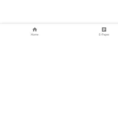
Home
E-Paper
Follow Us
Marathi News