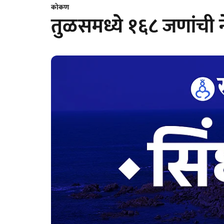
कोकण
तुळसमध्ये १६८ जणांची ने