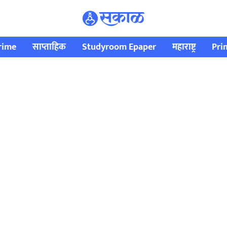
rime
साप्ताहिक
Studyroom Epaper
महाराष्ट्र
Pri