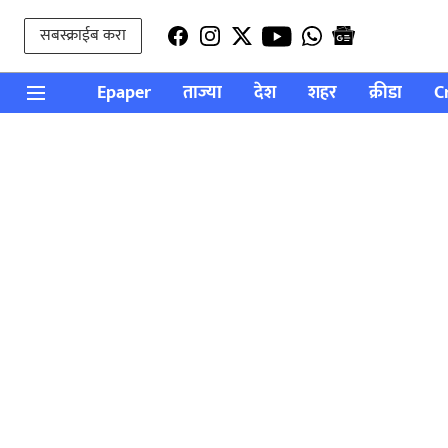
सबस्क्राईब करा
Epaper
ताज्या
देश
शहर
क्रीडा
C