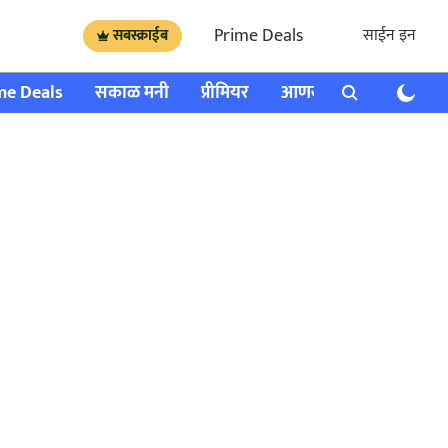
Prime Deals
साईन इन
सबस्क्राईब
me Deals
सकाळ मनी
प्रीमियर
आणखी
राशी भविष्य