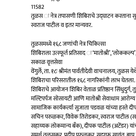
11582
तुळस ः नेत्र तपासणी शिबिराचे उद्घाटन करताना 
स्वराज पाटील व इतर मान्यवर.
तुळसमध्ये १६८ जणांची नेत्र चिकित्सा
शिबिराला उत्स्फूर्त प्रतिसाद ः ‘मातोश्री’, ‘लोककल्प’
सकाळ वृत्तसेवा
वेंगुर्ले, ता. १८ः श्रीमंत पार्वतीदेवी वाचनालय, तु
शिबिराचा परिसरातील १६८ नागरिकांनी लाभ घेतला.
शिबिराचे आयोजन शिबिर वेताळ प्रतिष्ठान सिंधुदुर्ग,
मल्टिपर्पज सोसायटी आणि मातोश्री सेवाधाम आरोग्य से
सामाजिक कार्यकर्त्या सुजाता पडवळ यांच्या हस्ते दी
सचिन परुळकर, विवेक तिरोडकर, स्वराज पाटील (स
सहाय्यक लोकमान्य बँक), दीपक पाटील (अटेंडर) या
समर्थ तुळसकर, प्रदीप परुळकर, सदगुरू सावंत, बापू