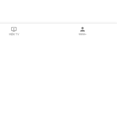
लाईव्ह TV
सकाळ+
l Programs
Print Products