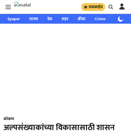
सबस्क्राईब
Epaper
ताज्या
देश
शहर
क्रीडा
Crime
साप्ताहिक
कोकण
अल्पसंख्याकांच्या विकासासाठी शासन