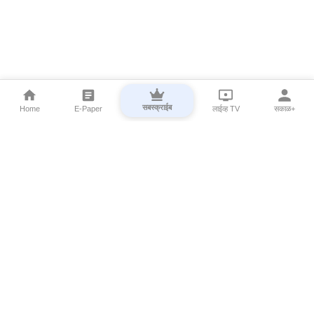
सबस्क्राईब
Home
E-Paper
लाईव्ह TV
सकाळ+
⌄
Marathi News
⌄
About Esakal
⌄
Digital Products