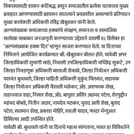
विकासासाठी शासन कटिबद्ध असून समाजातील प्रत्येक घटकाला मुख्य
प्रवाहात आणण्यासाठी प्रशासन सातत्याने प्रयत्नशील असल्याचे प्रतिपादन
मुख्य कार्यकारी अधिकारी रविंद्र खेबुडकर यांनी केले.
अल्पसंख्याक समाजाच्या हक्कांचे संरक्षण, समानता व सामाजिक
सलोखा याबाबत जनजागृती करण्याच्या उद्देशाने दरवर्षी १८ डिसेंबर हा
‘अल्पसंख्याक हक्क दिन’ म्हणून साजरा करण्यात येतो. या दिनाच्या
निमित्ताने आयोजित कार्यक्रमात श्री. खेबुडकर बोलत होते. यावेळी अपर
जिल्हाधिकारी शुभांगी साठे, निवासी उपजिल्हाधिकारी मच्छिंद्र सुकटे, उप
जिल्हा निवडणूक अधिकारी बालाजी शेवाळे, जिल्हा नियोजन अधिकारी
यशवंत बुधावले, जिल्हा माहिती अधिकारी मुकुंद चिलवंत, सहायक
जिल्हा नियोजन अधिकारी वैशाली मळेकर, ॲड. अशफाक शेख,
शहानवाज शहा, निसार शेख, ॲड. बापूशा अशिर अहमद पटेल, शेरपुद्दीन
महंमद बोबडे, नितीन जठार, नामदेव मठकर, मुराद अली शेख, बुलंद
पटेल, सलमान शेख, प्रकाश मोहिरे, रावजी यादव, फादर मॅन्युअल
डिसिल्वा आदी उपस्थित होते.
यावेळी श्री. बुधावले यांनी या दिनाचे महत्व सांगताना, भारत हा विविधतेने