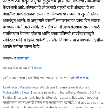
नटलेला देश असून ‘वसुधैव कुटुंबकम्’ ही भावना आपल्या समाजाच्या
केंद्रस्थानी आहे. कोणत्याही लोकशाही राष्ट्राची खरी ओळख ही त्या
देशातील अल्पसंख्याक समाजाला मिळणाऱ्या सन्मान व सुरक्षिततेवर
अवलंबून असते. या अनुषंगाने दरवर्षी अल्पसंख्याक हक्क दिन साजरा
करण्यात येतो, असे सांगितले. तसेच त्यांनी अल्पसंख्याक समाजासाठी
राबविण्यात येणाऱ्या योजना आणि उपक्रमांविषयी सादरीकरणाद्वारे
सविस्तर माहिती दिली. यावेळी उपस्थित विविध समाज बांधवांनी देखील
आपले मनोगत व्यक्त केले.
सकाळ+ चे
सदस्य व्हा
ब्रेक घ्या, डोकं चालवा,
कोडे सोडवा
!
शॉपिंगसाठी 'सकाळ प्राईम डील्स'च्या भन्नाट ऑफर्स पाहण्यासाठी
क्लिक करा
.
Read latest
Marathi news
, Watch Live Streaming on Esakal and
Maharashtra News
. Breaking news from India, Pune, Mumbai. Get the
Politics, Entertainment, Sports, Lifestyle, Jobs, and Education updates,
मराठी ताज्या बातम्या, मराठी ब्रेकिंग न्यूज, मराठी ताज्या घडामोडी. And Live taja batmya
on Esakal Mobile App. Download the Esakal Marathi news Channel app