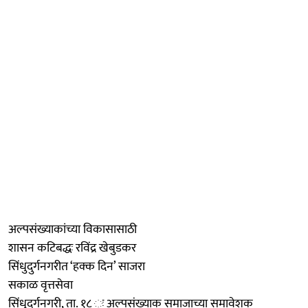
अल्पसंख्याकांच्या विकासासाठी
शासन कटिबद्धः रविंद्र खेबुडकर
सिंधुदुर्गनगरीत ‘हक्क दिन’ साजरा
सकाळ वृत्तसेवा
सिंधुदुर्गनगरी, ता. १८ ः अल्पसंख्याक समाजाच्या समावेशक