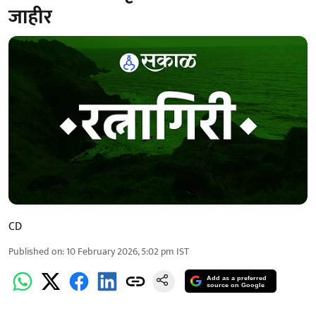
जाहीर
CD
Published on
:
10 February 2026, 5:02 pm
IST
Add as a preferred
source on Google