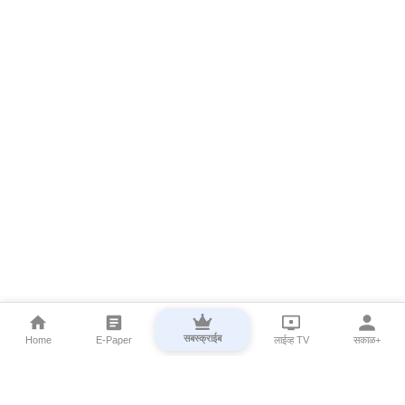
सबस्क्राईब
Home
E-Paper
लाईव्ह TV
सकाळ+