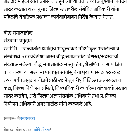
अर्जदार महिला स्वतः उपस्थित राहून त्यांच्या तक्रारींच्या अनुषंगाने निवेदन
सादर करतात व त्यानुसार जिल्हास्तरावरील संबंधित अधिकारी यांना
महिलांचे वैयक्तिक प्रश्नांच्या कार्यवाहीबाबत निर्देश देण्यात येतात.
--------
बौद्ध समाजातील
संस्थांना अनुदान
रत्नागिरी ः राज्यातील धर्मादाय आयुक्तांकडे नोंदणीकृत असलेल्या व
संस्थेमध्ये ५१ टक्केपेक्षा जास्त बौद्ध समाजातील विश्वस्त/सदस्यांची
संख्या असलेल्या बौद्ध समाजातील सांस्कृतिक, शैक्षणिक व सामाजिक
कार्य करणाऱ्या संस्थांना पायाभूत सोयीसुविधा पुरवण्यासाठी १० लाख
रुपयापर्यंत अनुदान योजनेसाठी २० फेब्रुवारीपूर्वी जिल्हा अल्पसंख्यांक
कक्ष, जिल्हा नियोजन समिती, जिल्हाधिकारी कार्यालय यांच्याकडे प्रस्ताव
सादर करावेत, असे जिल्हा अल्पसंख्यांक अधिकारी तथा प्र. जिल्हा
नियोजन अधिकारी अमर पाटील यांनी कळवले आहे.
सकाळ+ चे
सदस्य व्हा
ब्रेक घ्या, डोकं चालवा,
कोडे सोडवा
!