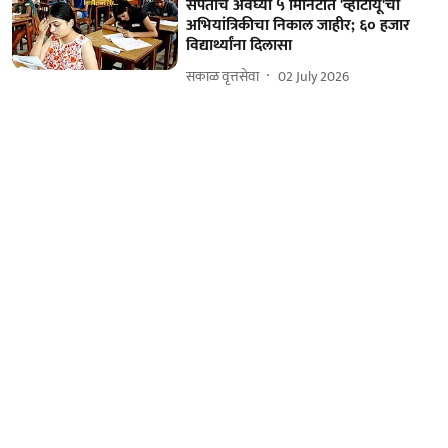
संपताच अवघ्या ५ मिनिटांत 'व्हीटीयू'चा
अभियांत्रिकीचा निकाल जाहीर; ६० हजार
विद्यार्थ्यांना दिलासा
सकाळ वृत्तसेवा
02 July 2026