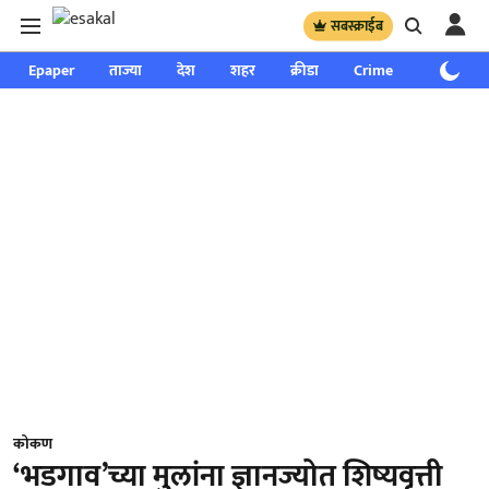
सबस्क्राईब
Epaper
ताज्या
देश
शहर
क्रीडा
Crime
साप्ताहिक
कोकण
‘भडगाव’च्या मुलांना ज्ञानज्योत शिष्यवृत्ती