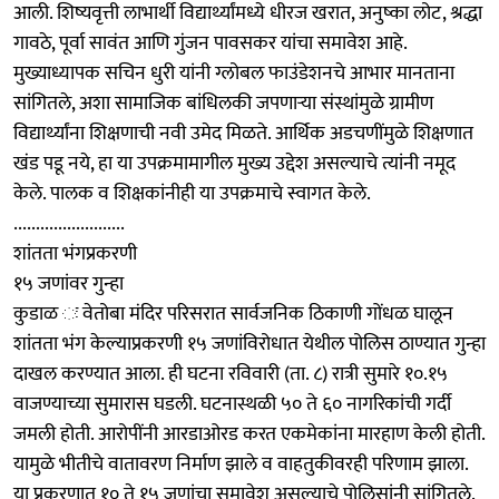
आली. शिष्यवृत्ती लाभार्थी विद्यार्थ्यांमध्ये धीरज खरात, अनुष्का लोट, श्रद्धा
गावठे, पूर्वा सावंत आणि गुंजन पावसकर यांचा समावेश आहे.
मुख्याध्यापक सचिन धुरी यांनी ग्लोबल फाउंडेशनचे आभार मानताना
सांगितले, अशा सामाजिक बांधिलकी जपणार्‍या संस्थांमुळे ग्रामीण
विद्यार्थ्यांना शिक्षणाची नवी उमेद मिळते. आर्थिक अडचणींमुळे शिक्षणात
खंड पडू नये, हा या उपक्रमामागील मुख्य उद्देश असल्याचे त्यांनी नमूद
केले. पालक व शिक्षकांनीही या उपक्रमाचे स्वागत केले.
.........................
शांतता भंगप्रकरणी
१५ जणांवर गुन्हा
कुडाळ ः वेतोबा मंदिर परिसरात सार्वजनिक ठिकाणी गोंधळ घालून
शांतता भंग केल्याप्रकरणी १५ जणांविरोधात येथील पोलिस ठाण्यात गुन्हा
दाखल करण्यात आला. ही घटना रविवारी (ता. ८) रात्री सुमारे १०.१५
वाजण्याच्या सुमारास घडली. घटनास्थळी ५० ते ६० नागरिकांची गर्दी
जमली होती. आरोपींनी आरडाओरड करत एकमेकांना मारहाण केली होती.
यामुळे भीतीचे वातावरण निर्माण झाले व वाहतुकीवरही परिणाम झाला.
या प्रकरणात १० ते १५ जणांचा समावेश असल्याचे पोलिसांनी सांगितले.