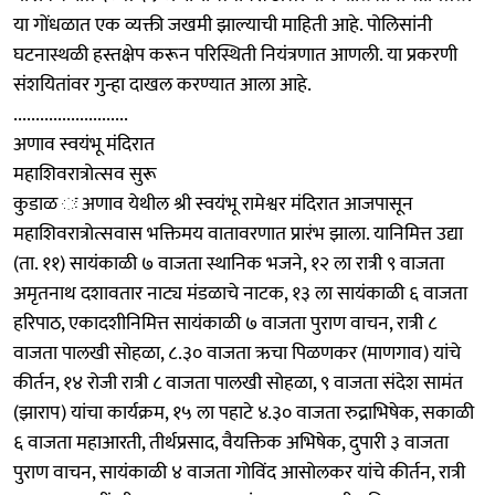
या गोंधळात एक व्यक्ती जखमी झाल्याची माहिती आहे. पोलिसांनी
घटनास्थळी हस्तक्षेप करून परिस्थिती नियंत्रणात आणली. या प्रकरणी
संशयितांवर गुन्हा दाखल करण्यात आला आहे.
..........................
अणाव स्वयंभू मंदिरात
महाशिवरात्रोत्सव सुरू
कुडाळ ः अणाव येथील श्री स्वयंभू रामेश्वर मंदिरात आजपासून
महाशिवरात्रोत्सवास भक्तिमय वातावरणात प्रारंभ झाला. यानिमित्त उद्या
(ता. ११) सायंकाळी ७ वाजता स्थानिक भजने, १२ ला रात्री ९ वाजता
अमृतनाथ दशावतार नाट्य मंडळाचे नाटक, १३ ला सायंकाळी ६ वाजता
हरिपाठ, एकादशीनिमित्त सायंकाळी ७ वाजता पुराण वाचन, रात्री ८
वाजता पालखी सोहळा, ८.३० वाजता ऋचा पिळणकर (माणगाव) यांचे
कीर्तन, १४ रोजी रात्री ८ वाजता पालखी सोहळा, ९ वाजता संदेश सामंत
(झाराप) यांचा कार्यक्रम, १५ ला पहाटे ४.३० वाजता रुद्राभिषेक, सकाळी
६ वाजता महाआरती, तीर्थप्रसाद, वैयक्तिक अभिषेक, दुपारी ३ वाजता
पुराण वाचन, सायंकाळी ४ वाजता गोविंद आसोलकर यांचे कीर्तन, रात्री