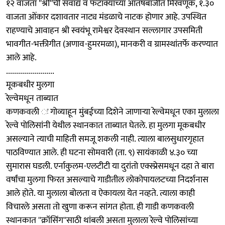
१२ वाजता ''श्रीं''ची सवाद्य व फटाक्यांच्या आतषबाजीत मिरवणूक, १.३०
वाजता ओंकार दशावतार नाट्य मंडळाचे नाटक होणार आहे. उपस्थित
राहण्याचे आवाहन श्री स्वयंभू रामेश्वर देवस्थान सल्लागार उपसमिती
भावगीत-भक्तीगीत (अणाव-हुमरमळा), मानकरी व ग्रामस्थांतर्फे करण्यात
आले आहे.
........................
मूकबधीर मुलगा
रेल्वेमधून ताब्यात
कणकवली ः गोव्याहून मुंबईच्या दिशेने जाणार्‍या रेल्वेमधून एका मुलाला
रेल्वे पोलिसांनी येथील स्थानकात ताब्यात घेतले. हा मुलगा मूकबधीर
असल्याने त्याची माहिती समजू शकली नाही. त्याला बालसुधारगृहात
पाठविण्यात आले. ही घटना सोमवारी (ता. ९) सायंकाळी ४.३० च्या
सुमारास घडली. एर्नाकुलम-एलटीटी या दुरांतो एक्स्प्रेसमधून दहा ते बारा
वर्षांचा मुलगा फिरत असल्याचे गाडीतील लोकोपायलटच्या निदर्शनास
आले होते. या मुलाला बोलता व ऐकायला येत नव्हते. त्याला काही
विचारले असता तो खुणा करून सांगत होता. ही गाडी कणकवली
स्थानकात ''क्रॉसिंग''साठी थांबली असता मुलाला रेल्वे पोलिसांच्या