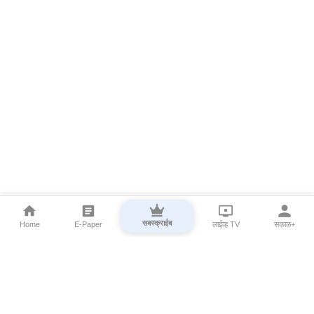
सबस्क्राईब
Home
E-Paper
लाईव्ह TV
सकाळ+