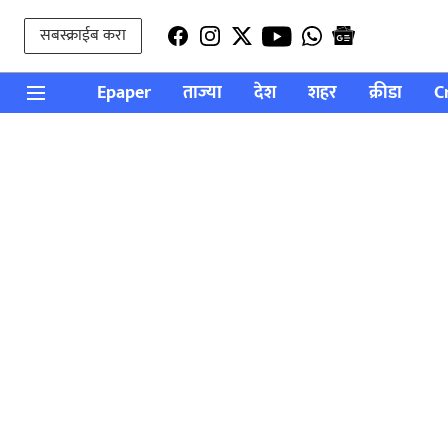
सबस्क्राईब करा
Epaper
ताज्या
देश
शहर
क्रीडा
C