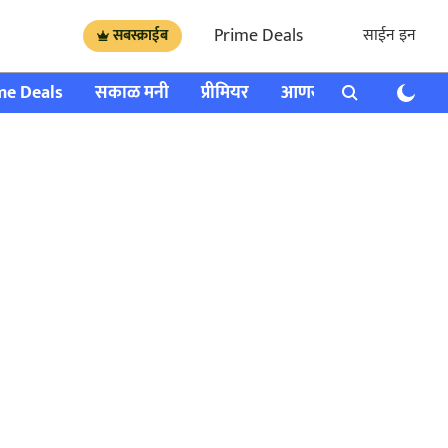
Prime Deals
साईन इन
सबस्क्राईब
me Deals
सकाळ मनी
प्रीमियर
आणखी
राशी भविष्य