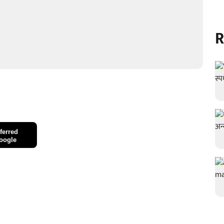
R
ferred
oogle