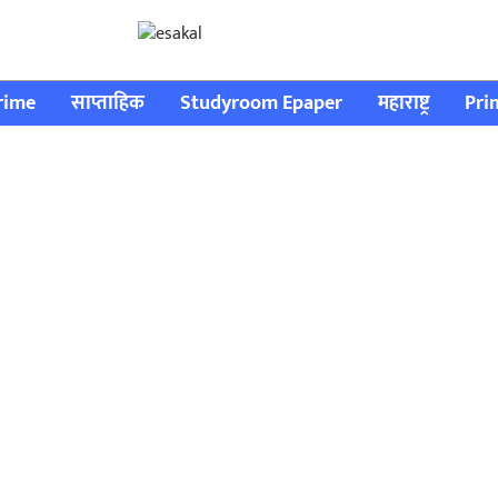
rime
साप्ताहिक
Studyroom Epaper
महाराष्ट्र
Pri