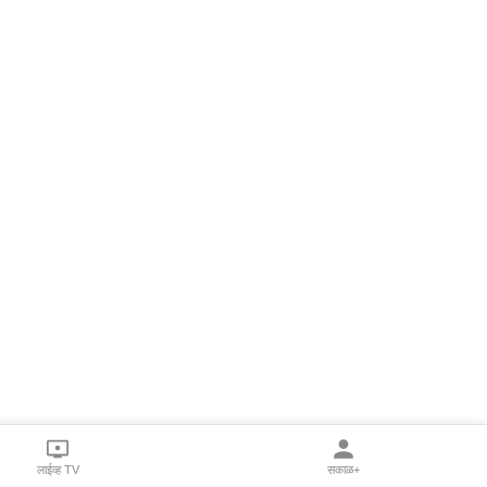
लाईव्ह TV
सकाळ+