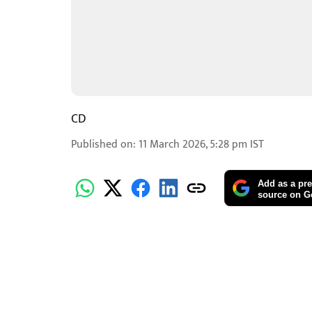
CD
Published on
:
11 March 2026, 5:28 pm
IST
Add as a pre
source on G