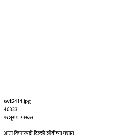
swt2414.jpg
46333
परशूराम उपरकर
आता किनारपट्टी दिल्‍ली लॉबीच्या घशात