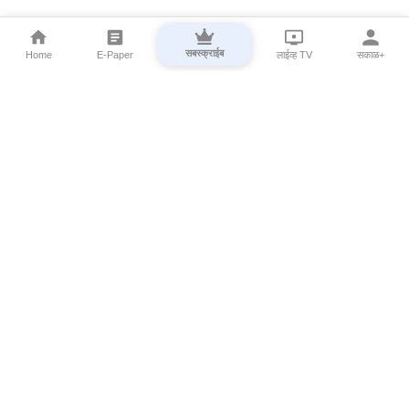
सबस्क्राईब
Home
E-Paper
लाईव्ह TV
सकाळ+
⌄
Marathi News
⌄
About Esakal
⌄
Digital Products
⌄
Sakal Programs
⌄
Print Products