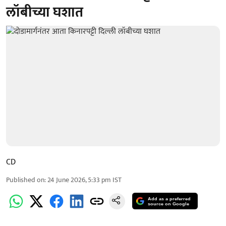
लॉबीच्या घशात
CD
Published on
:
24 June 2026, 5:33 pm
IST
Add as a preferred
source on Google