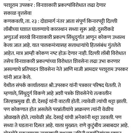
परशूराम उपरकर : विनाशकारी प्रकल्‍पांविरोधात लढा देणार
सकाळ वृत्तसेवा
कणकवली, ता. २३ : दोडामार्ग नंतर आता संपूर्ण किनारपट्टी दिल्‍ली
लॉबीच्या घशात घालण्याचे कारस्थान सध्या सुरू आहे. दुसरीकडे
अणुउर्जा सारखे विनाशकारी प्रकल्‍प सिंधुदुर्गात आणून कोकण उध्वस्थ
केला जात आहे. यात पालकमंत्र्यासह सत्ताधाऱ्यांचे हितसंबंध गुंतलेले
आहेत. मात्र आम्‍ही कोकण नष्‍ट होऊ देणार नाही. दिल्‍ली लॉबी विरोधात
तसेच विनाशकारी प्रकल्‍पांच्या विरोधात शिवसेना लढा उभा करणार
असल्‍याचे प्रतिपादन शिवसेना नेते आणि माजी आमदार परशूराम उपरकर
यांनी आज केले.
येथील संपर्क कार्यालयात श्री.उपरकर यांनी पत्रकार परिषद घेतली. ते
म्‍हणाले, सिंधुदुर्ग विकणे आहे अशी पत्रके शिवसेनेचे तत्‍कालीन
जिल्‍हाप्रमुख डी. डी. देसाई यांनी वाटली होती. त्‍यावेळी त्‍यांची थट्टा झाली.
पण कोकणात होत असलेले परप्रांतीयांचे आक्रमण त्‍यांनी वेळीच
ओळखले होते. त्‍यावेळी ॲड. देसाई यांची अनेकांनी थट्टा उडवली. पण
सध्या ते घडताना दिसत आहे. याला मुख्यत: राणे कुटुंबीय जबाबदार आहे.