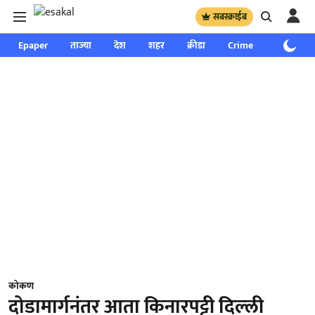
सबस्क्राईब
Epaper
ताज्या
देश
शहर
क्रीडा
Crime
साप्ताहिक
कोकण
दोडामार्गनंतर आता किनारपट्टी दिल्‍ली