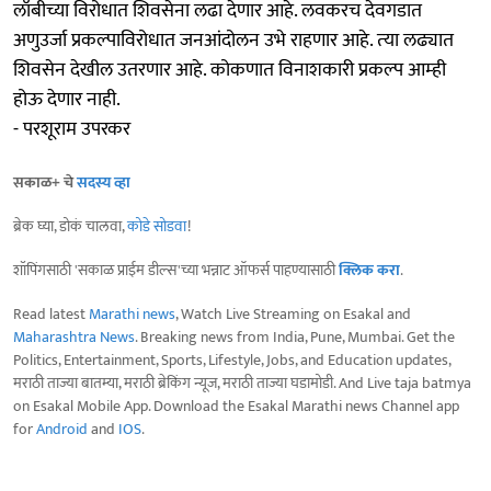
लॉबीच्या विरोधात शिवसेना लढा देणार आहे. लवकरच देवगडात
अणुउर्जा प्रकल्‍पाविरोधात जनआंदोलन उभे राहणार आहे. त्‍या लढ्यात
शिवसेन देखील उतरणार आहे. कोकणात विनाशकारी प्रकल्‍प आम्‍ही
होऊ देणार नाही.
- परशूराम उपरकर
सकाळ+ चे
सदस्य व्हा
ब्रेक घ्या, डोकं चालवा,
कोडे सोडवा
!
शॉपिंगसाठी 'सकाळ प्राईम डील्स'च्या भन्नाट ऑफर्स पाहण्यासाठी
क्लिक करा
.
Read latest
Marathi news
, Watch Live Streaming on Esakal and
Maharashtra News
. Breaking news from India, Pune, Mumbai. Get the
Politics, Entertainment, Sports, Lifestyle, Jobs, and Education updates,
मराठी ताज्या बातम्या, मराठी ब्रेकिंग न्यूज, मराठी ताज्या घडामोडी. And Live taja batmya
on Esakal Mobile App. Download the Esakal Marathi news Channel app
for
Android
and
IOS
.