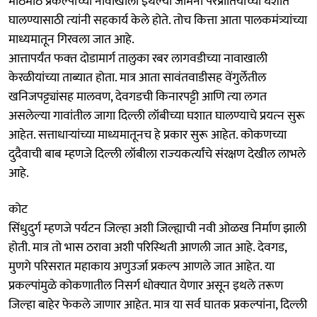
मोठमोठे प्रकल्‍पाच्या नावाखाली इथल्‍या जमिनी परप्रांतियांच्या घशात
घालण्यासाठी त्‍यांनी सहकार्य केले होते. तोच कित्ता आता पालकमंत्र्यांच्या
माध्यमातून गिरवला जात आहे.
आत्तापर्यंत फक्‍त दोडामार्ग तालुका रबर लागवडीच्या नावाखाली
केरळीयांच्या ताब्‍यात होता. मात्र आता सावंतवाडीसह वेंगुर्लेतील
खनिजपट्ट्यांसह मालवण, देवगडची किनारपट्टी आणि त्‍या लगत
असलेल्‍या गावांतील जागा दिल्‍ली लॉबीच्या घशात घालण्याचे प्रयत्‍न सुरू
आहेत. सत्ताधाऱ्यांच्या माध्यमातूनच हे प्रकार सुरू आहेत. कोकणच्या
दुदैवाची बाब म्‍हणजे दिल्‍ली लॉबीला राज्‍यकर्त्यांचे संरक्षण देखील लाभले
आहे.
कोट
सिंधुदुर्ग म्‍हणजे पर्यटन जिल्‍हा अशी जिल्ह्याची नवी ओळख निर्माण झाली
होती. मात्र तो भास ठरावा अशी परिस्‍थिती आणली जात आहे. देवगड,
मुणगे परिसरात महाकाय अणुउर्जा प्रकल्‍प आणले जात आहेत. या
प्रकल्‍पांमुळे कोकणातील निसर्ग धोक्‍यात येणार असून इथले तरूण
जिल्‍हा बाहेर फेकले जाणार आहेत. मात्र या सर्व घातक प्रकल्‍पांना, दिल्‍ली