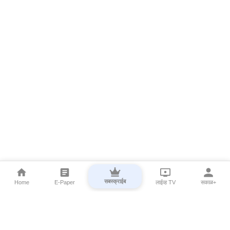
सबस्क्राईब
Home
E-Paper
लाईव्ह TV
सकाळ+