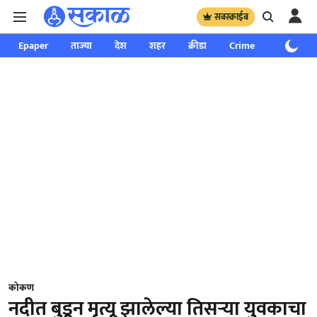
सबस्क्राईब
Epaper
ताज्या
देश
शहर
क्रीडा
Crime
साप्ताहिक
कोकण
नदीत बुडून मृत्यू झालेल्या तिसऱ्या युवकाचा