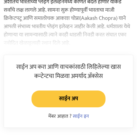
अशातच भारताच्या प्लेइंग इलेव्हनमध्ये कोणते बदल होणार याकडे
सर्वांचे लक्ष लागले आहे. सामना सुरू होण्यापूर्वी भारताचा माजी
क्रिकेटपटू आणि समालोचक आकाश चोप्रा(Aakash Chopra) याने
आपली संभाव्य भारतीय प्लेइंग इलेव्हन जाहीर केली आहे. धर्मशाला येथे
होणाऱ्या या सामन्यासाठी त्याने काही धाडसी निवडी करत संघात एका
नवोदित खेळाडूलाही स्थान दिले आहे.
साईन अप करा आणि वाचकांसाठी लिहिलेल्या खास
कन्टेन्टचा मिळवा अमर्याद ॲक्सेस
साईन अप
मेंबर आहात ?
साईन इन