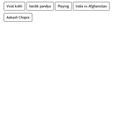
Virat kohli
hardik pandya
Playing
India vs Afghanistan
Aakash Chopra