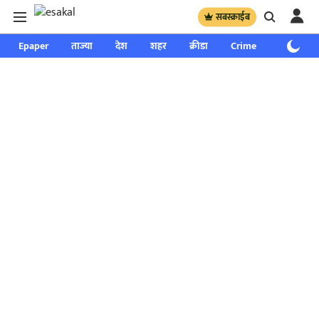
सबस्क्राईब
Epaper
ताज्या
देश
शहर
क्रीडा
Crime
साप्ताहिक