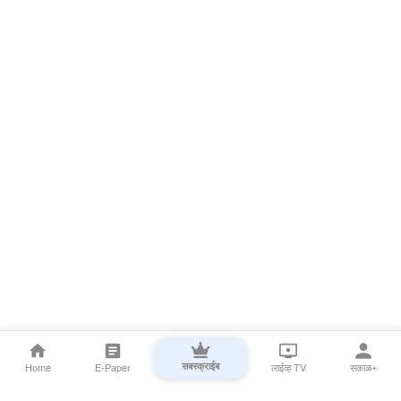
सबस्क्राईब
Home
E-Paper
लाईव्ह TV
सकाळ+