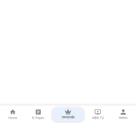
सबस्क्राईब
Home
E-Paper
लाईव्ह TV
सकाळ+