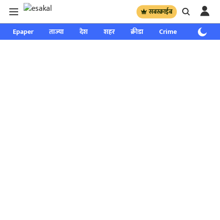
सबस्क्राईब
Epaper
ताज्या
देश
शहर
क्रीडा
Crime
साप्ताहिक