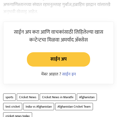
अफगाणिस्तानच्या संघात रहमनुल्लाह गुर्बाज,इब्राहिम झाद्रान यांसारखे
अनुभवी खेळाडू आहेत.
साईन अप करा आणि वाचकांसाठी लिहिलेल्या खास
कन्टेन्टचा मिळवा अमर्याद ॲक्सेस
साईन अप
मेंबर आहात ?
साईन इन
sports
Cricket News
Cricket News in Marathi
Afghanistan
test cricket
India vs Afghanistan
Afghanistan Cricket Team
cricket news today