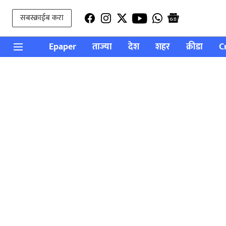
सबस्क्राईब करा
Epaper
ताज्या
देश
शहर
क्रीडा
C