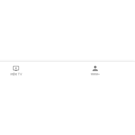
लाईव्ह TV
सकाळ+