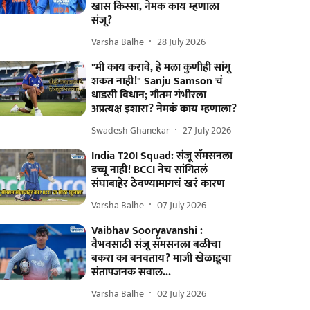
खास किस्सा, नेमक काय म्हणाला
संजू?
Varsha Balhe
28 July 2026
"मी काय करावे, हे मला कुणीही सांगू
शकत नाही!" Sanju Samson चं
धाडसी विधान; गौतम गंभीरला
अप्रत्यक्ष इशारा? नेमकं काय म्हणाला?
Swadesh Ghanekar
27 July 2026
India T20I Squad: संजू सॅमसनला
डच्चू नाही! BCCI नेच सांगितलं
संघाबाहेर ठेवण्यामागचं खरं कारण
Varsha Balhe
07 July 2026
Vaibhav Sooryavanshi :
वैभवसाठी संजू सॅमसनला बळीचा
बकरा का बनवताय? माजी खेळाडूचा
संतापजनक सवाल...
Varsha Balhe
02 July 2026