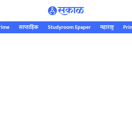
rime
साप्ताहिक
Studyroom Epaper
महाराष्ट्र
Pri