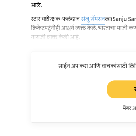
आले.
स्टार यष्टीरक्षक-फलंदाज
संजू सॅमसन
ला(Sanju Sams
क्रिकेटपटूंनीही आश्चर्य व्यक्त केले. भारताचा माजी कर्ण
नाराजी व्यक्त केली आहे.
साईन अप करा आणि वाचकांसाठी लिहिल
मेंबर 