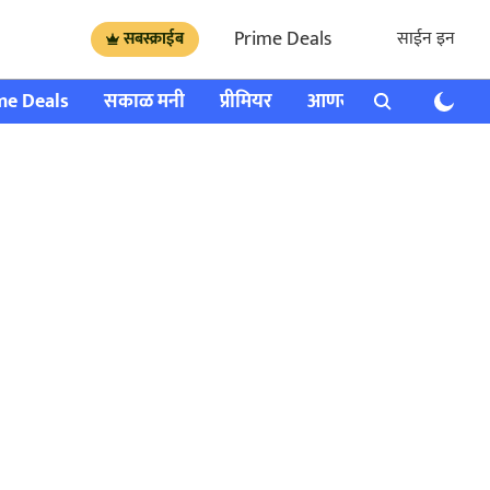
Prime Deals
साईन इन
सबस्क्राईब
me Deals
सकाळ मनी
प्रीमियर
आणखी
राशी भविष्य