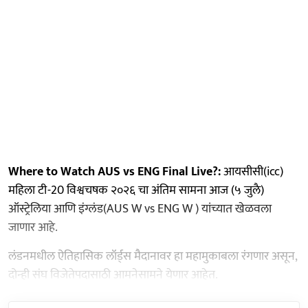
Where to Watch AUS vs ENG Final Live?:
आयसीसी(icc)
महिला टी-20 विश्वचषक २०२६ चा अंतिम सामना आज (५ जुलै)
ऑस्ट्रेलिया आणि इंग्लंड(AUS W vs ENG W ) यांच्यात खेळवला
जाणार आहे.
लंडनमधील ऐतिहासिक लॉर्ड्स मैदानावर हा महामुकाबला रंगणार असून,
दोन्ही संघ विजेतेपदासाठी आमनेसामने येणार आहेत.