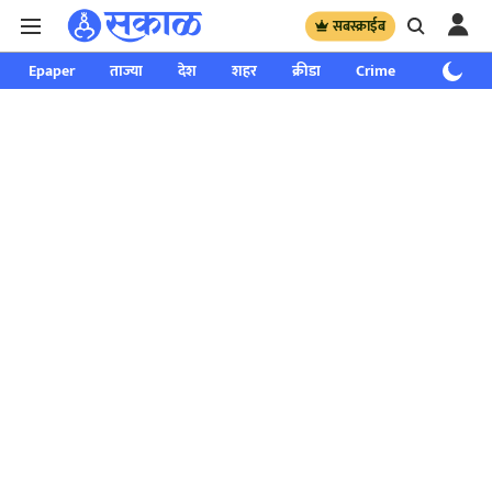
सबस्क्राईब
Epaper
ताज्या
देश
शहर
क्रीडा
Crime
साप्ताहिक