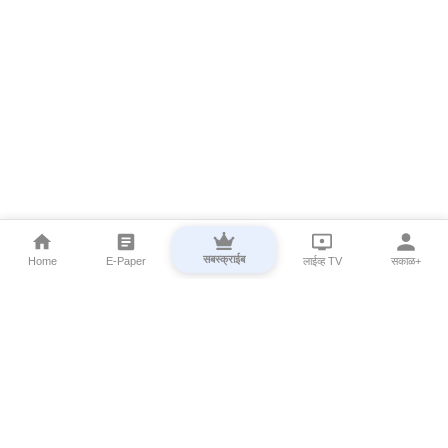
सबस्क्राईब
Home
E-Paper
लाईव्ह TV
सकाळ+