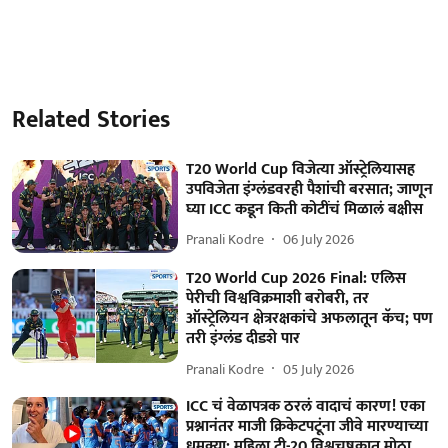
Related Stories
T20 World Cup विजेत्या ऑस्ट्रेलियासह
उपविजेता इंग्लंडवरही पैशांची बरसात; जाणून
घ्या ICC कडून किती कोटींचं मिळालं बक्षीस
Pranali Kodre
06 July 2026
T20 World Cup 2026 Final: एलिस
पेरीची विश्वविक्रमाशी बरोबरी, तर
ऑस्ट्रेलियन क्षेत्ररक्षकांचे अफलातून कॅच; पण
तरी इंग्लंड दीडशे पार
Pranali Kodre
05 July 2026
ICC चं वेळापत्रक ठरलं वादाचं कारण! एका
प्रश्नानंतर माजी क्रिकेटपटूंना जीवे मारण्याच्या
धमक्या; महिला टी-20 विश्वचषकात मोठा