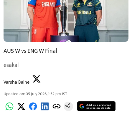
AUS W vs ENG W Final
esakal
Varsha Balhe
Updated on
:
05 July 2026, 1:52 pm
IST
Add as a preferred
source on Google