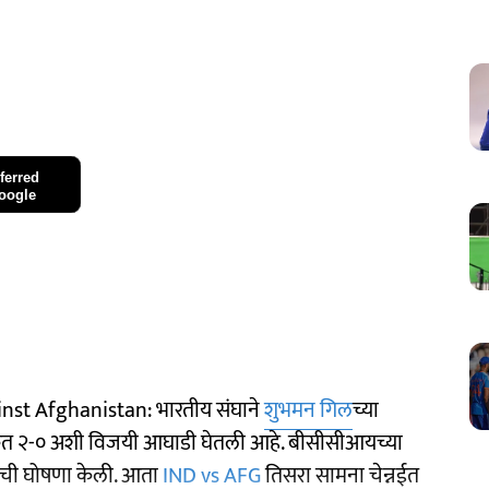
ferred
oogle
nst Afghanistan: भारतीय संघाने
शुभमन गिल
च्या
िकेत २-० अशी विजयी आघाडी घेतली आहे. बीसीसीआयच्या
याची घोषणा केली. आता
IND vs AFG
तिसरा सामना चेन्नईत