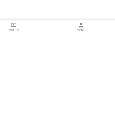
लाईव्ह TV
सकाळ+
l Programs
Print Products
Sakal Saptahik