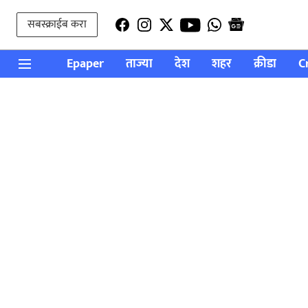
सबस्क्राईब करा
Epaper
ताज्या
देश
शहर
क्रीडा
C