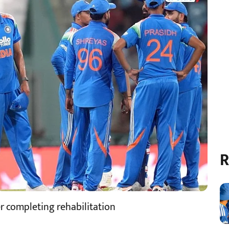
R
r completing rehabilitation