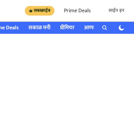
Prime Deals
साईन इन
सबस्क्राईब
me Deals
सकाळ मनी
प्रीमियर
आणखी
राशी भविष्य