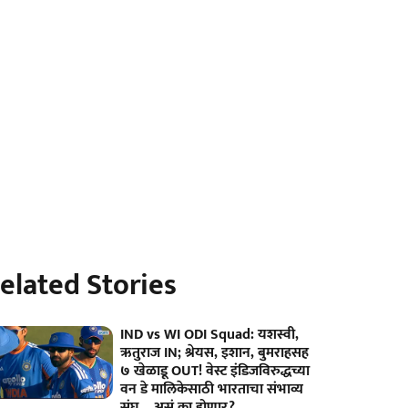
elated Stories
IND vs WI ODI Squad: यशस्वी,
ऋतुराज IN; श्रेयस, इशान, बुमराहसह
७ खेळाडू OUT! वेस्ट इंडिजविरुद्धच्या
वन डे मालिकेसाठी भारताचा संभाव्य
संघ... असं का होणार?