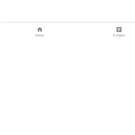
Home
E-Paper
Follow Us
Marathi News
Maharashtra N