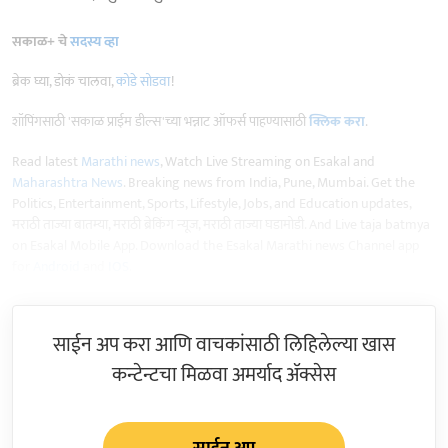
सकाळ+ चे
सदस्य व्हा
ब्रेक घ्या, डोकं चालवा,
कोडे सोडवा
!
शॉपिंगसाठी 'सकाळ प्राईम डील्स'च्या भन्नाट ऑफर्स पाहण्यासाठी
क्लिक करा
.
Read latest
Marathi news
, Watch Live Streaming on Esakal and
Maharashtra News
. Breaking news from India, Pune, Mumbai. Get the
Politics, Entertainment, Sports, Lifestyle, Jobs, and Education updates,
मराठी ताज्या बातम्या, मराठी ब्रेकिंग न्यूज, मराठी ताज्या घडामोडी. And Live taja batmya
on Esakal Mobile App. Download the Esakal Marathi news Channel app
for
Android
and
IOS
.
साईन अप करा आणि वाचकांसाठी लिहिलेल्या खास
कन्टेन्टचा मिळवा अमर्याद ॲक्सेस