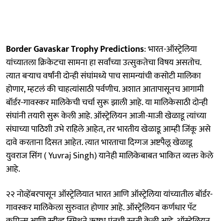
Border Gavaskar Trophy Predictions
: भारत-ऑस्ट्रेलिया
यांच्यातला क्रिकेटचा सामना हा सर्वांच्या उत्सुकतेचा विषय असतोच.
त्यात बऱ्याच वर्षांनी दोन्ही संघांमध्ये पाच सामन्यांची कसोटी मालिका
होणार, म्हटलं की चाहत्यांसाठी पर्वणीच. अशात आतापासूनच आगामी
बॉर्डर-गावस्कर मालिकेची चर्चा सुरू झाली आहे. या मालिकेसाठी दोन्ही
संघांनी तयारी सुरू केली आहे. ऑस्ट्रेलियन आजी-माजी खेळाडू त्यांच्या
संघाच्या पाठिशी उभे राहिले आहेत, तर भारतीय खेळाडू आम्ही जिंकू असे
दावे करताना दिसत आहेत. त्यात भारताचा दिग्गज अष्टपैलू खेळाडू
युवराज सिंग ( Yuvraj Singh) यानेही मालिकेबाबत भाकित व्यक्त केले
आहे.
२२ नोव्हेंबरपासून ऑस्ट्रेलियात भारत आणि ऑस्ट्रेलिया यांच्यातील बॉर्डर-
गावस्कर मालिकेला सुरुवात होणार आहे. ऑस्ट्रेलियन कर्णधार पॅट
कमिन्स आणि स्टीव्ह स्मिथने ऋषभ पंतची स्तुती केली आहे. ऑस्ट्रेलियन