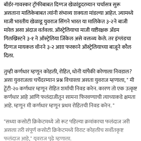
बॉर्डर-गावस्कर ट्रॉफीबाबत दिग्गज खेळांडूदरम्यान चर्चासत्र सुरू
असताना मालिकेबाबत त्यांनी संभाव्य शक्यता मांडल्या आहेत. ज्यामध्ये
माजी भारतीय खेळाडू युवराज सिंगने भारत या मालिकेत ३-२ने बाजी
मारेल असा अंदाज वर्तवला. ऑस्ट्रेलियाचा माजी यष्टीरक्षक ॲडम
गिलख्रिस्टने ३-१ ने ऑस्ट्रेलिया जिंकेल असे वक्तव्य केले. तर इंग्लंडचा
दिग्गज मायकल वॉनने ३-२ अशा फरकाने ऑस्ट्रेलियाच्या बाजूने कौल
दिला.
तुम्ही कर्णधार म्हणून कोहली, रोहित, धोनी यांपैकी कोणाला निवडाल?
असा युवराजला चर्चेदरम्यान प्रश्न विचारला असता युवराज म्हणाला, " मी
ट्वेंटी-२० कर्णधार म्हणून रोहित शर्माची निवड करेन. कारण तो एक उत्कृष्ट
कर्णधार आहे आणि फलंदाजीतून सामना फिरवण्याची त्याच्याकडे क्षमता
आहे. म्हणून मी कर्णधार म्हणून प्रथम रोहितची निवड करेन. "
"सध्या कसोटी क्रिकेटमध्ये जो रूट पहिल्या क्रमांकाचा फलंदाज जरी
असला तरी संपूर्ण कसोटी क्रिकेटमध्ये विराट कोहलीच सर्वोतकृष्ट
फलंदाज आहे," युवराज पुढे म्हणाला.