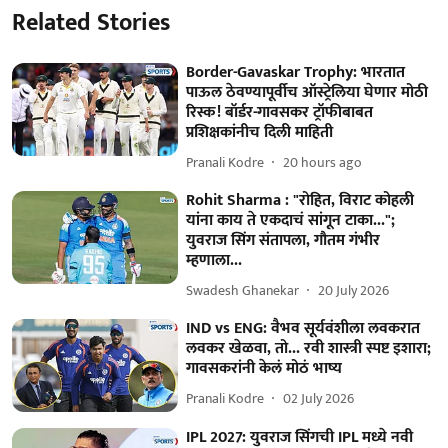
Related Stories
Border-Gavaskar Trophy: भारतात
पाऊल ठेवण्यापूर्वीच ऑस्ट्रेलिया घेणार मोठी
रिस्क! बॉर्डर-गावसकर ट्रॉफीबाबत
प्रशिक्षकांनीच दिली माहिती
Pranali Kodre
20 hours ago
Rohit Sharma : "रोहित, विराट कोहली
यांना काय ते एकदाचं सांगून टाका...";
युवराज सिंग संतापला, गौतम गंभीर
म्हणाला...
Swadesh Ghanekar
20 July 2026
IND vs ENG: वैभव सूर्यवंशीला लवकरात
लवकर खेळवा, तो... रवी शास्त्री स्पष्ट इशारा;
गावसकरांनी केलं मोठं भाष्य
Pranali Kodre
02 July 2026
IPL 2027: युवराज सिंगची IPL मध्ये नवी