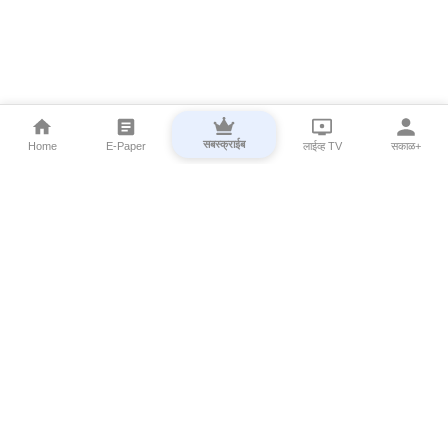
सबस्क्राईब
Home
E-Paper
लाईव्ह TV
सकाळ+
⌄
Marathi News
⌄
About Esakal