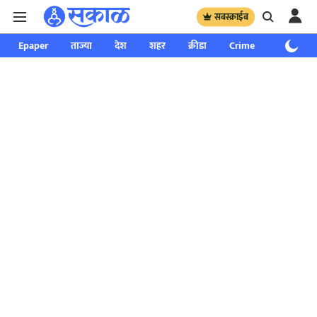
सबस्क्राईब
Epaper
ताज्या
देश
शहर
क्रीडा
Crime
साप्ताहिक