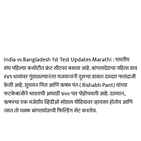
India vs Bangladesh 1st Test Updates Marathi : भारतीय
संघ पहिल्या कसोटीत फ्रंट सीटवर बसला आहे. बांगलादेशचा पहिला डाव
१४९ धावांवर गुंडाळल्यानंतर यजमानांनी दुसऱ्या डावात दमदार फलंदाजी
केली आहे. शुभमन गिल आणि ऋषभ पंत ( Rishabh Pant) यांच्या
फटकेबाजीने भारताची आघाडी ४०० पार पोहोचवली आहे. दरम्यान,
ऋषभचा एक मजेशीर व्हिडीओ सोशल मीडियावर व्हायरल होतोय आणि
त्यात तो चक्क बांगलादेशची फिल्डिंग सेट करतोय.