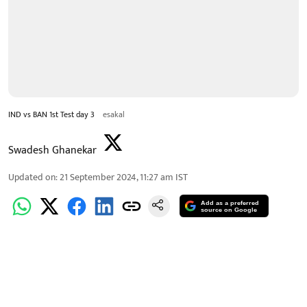
IND vs BAN 1st Test day 3
esakal
Swadesh Ghanekar
Updated on
:
21 September 2024, 11:27 am
IST
Add as a preferred
source on Google