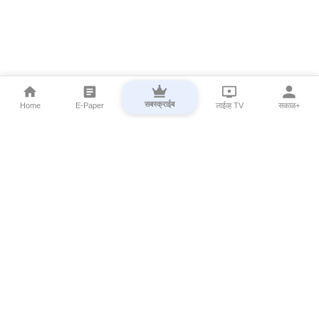
सबस्क्राईब
Home
E-Paper
लाईव्ह TV
सकाळ+
⌄
Marathi News
⌄
About Esakal
⌄
Digital Products