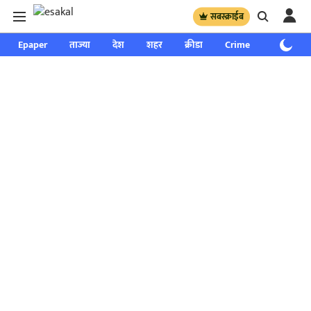
सबस्क्राईब
Epaper
ताज्या
देश
शहर
क्रीडा
Crime
साप्ताहिक