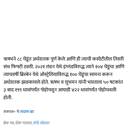
ऋषभने ८८ चेंडूंत अर्धशतक पूर्ण केले आणि ही त्याची कसोटीतील तिसरी
संथ फिफ्टी ठरली. २०२१ लंडन येथे इंग्लंडविरुद्ध त्याने १०४ चेंडूंचा आणि
त्याचवर्षी ब्रिस्बेन येथे ऑस्ट्रेलियाविरुद्ध १०० चेंडूंचा सामना करून
अर्धशतक झळकावले होते. ऋषभ व शुभमन यांनी भारताला ५० षटकांत
३ बाद १९९ धावांपर्यंत पोहोचवून आघाडी ४२२ धावांपर्यंत पोहोचवली
होती.
सकाळ+ चे
सदस्य व्हा
ब्रेक घ्या, डोकं चालवा,
कोडे सोडवा
!