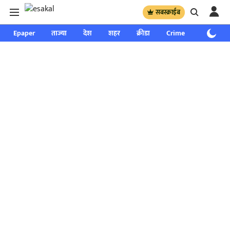
सबस्क्राईब
Epaper
ताज्या
देश
शहर
क्रीडा
Crime
साप्ताहिक