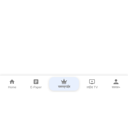
सबस्क्राईब
Home
E-Paper
लाईव्ह TV
सकाळ+