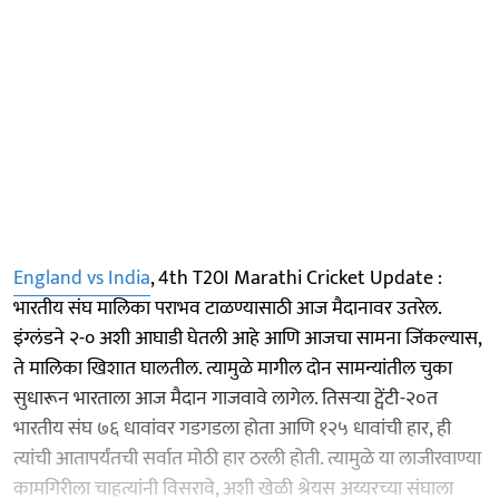
England vs India
, 4th T20I Marathi Cricket Update :
भारतीय संघ मालिका पराभव टाळण्यासाठी आज मैदानावर उतरेल.
इंग्लंडने २-० अशी आघाडी घेतली आहे आणि आजचा सामना जिंकल्यास,
ते मालिका खिशात घालतील. त्यामुळे मागील दोन सामन्यांतील चुका
सुधारून भारताला आज मैदान गाजवावे लागेल. तिसऱ्या ट्वेंटी-२०त
भारतीय संघ ७६ धावांवर गडगडला होता आणि १२५ धावांची हार, ही
त्यांची आतापर्यंतची सर्वात मोठी हार ठरली होती. त्यामुळे या लाजीरवाण्या
कामगिरीला चाहत्यांनी विसरावे, अशी खेळी श्रेयस अय्यरच्या संघाला