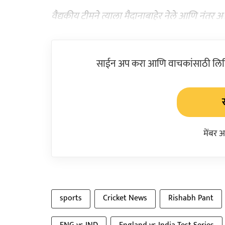
वैद्यकीय टीमने त्याला मैदानाबाहेर नेले आणि नंतर अॅ
साईन अप करा आणि वाचकांसाठी लिहिल
मेंबर 
sports
Cricket News
Rishabh Pant