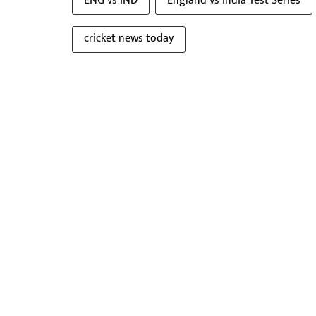
ENG vs IND
England vs India Test Series
cricket news today