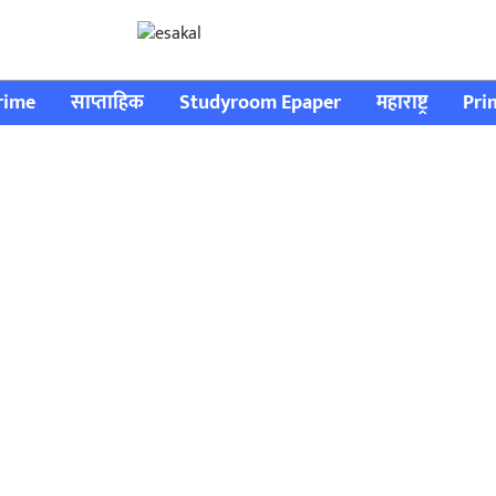
rime
साप्ताहिक
Studyroom Epaper
महाराष्ट्र
Pri