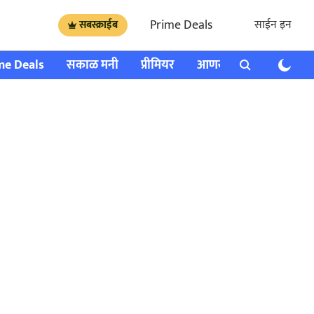
Prime Deals
साईन इन
सबस्क्राईब
me Deals
सकाळ मनी
प्रीमियर
आणखी
राशी भविष्य