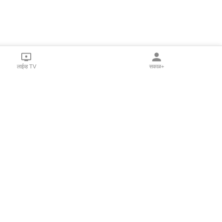
लाईव्ह TV
सकाळ+
l Programs
Print Products
Sakal Saptahik