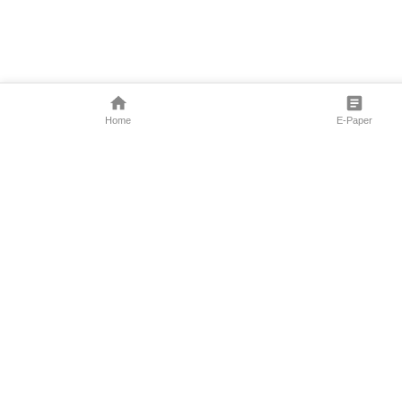
Home
E-Paper
Follow Us
Marathi News
Maharashtra N