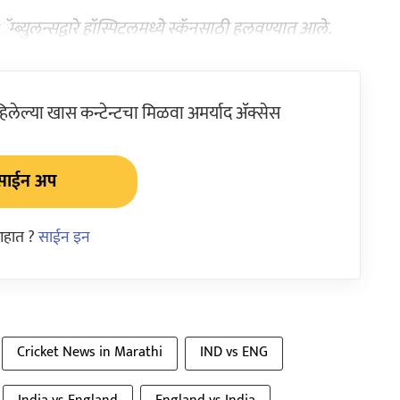
म्ब्युलन्सद्वारे हॉस्पिटलमध्ये स्कॅनसाठी हलवण्यात आले.
ेल्या खास कन्टेन्टचा मिळवा अमर्याद ॲक्सेस
साईन अप
आहात ?
साईन इन
Cricket News in Marathi
IND vs ENG