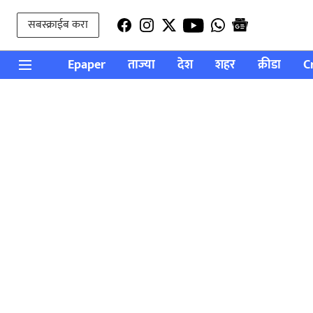
सबस्क्राईब करा
Epaper
ताज्या
देश
शहर
क्रीडा
C