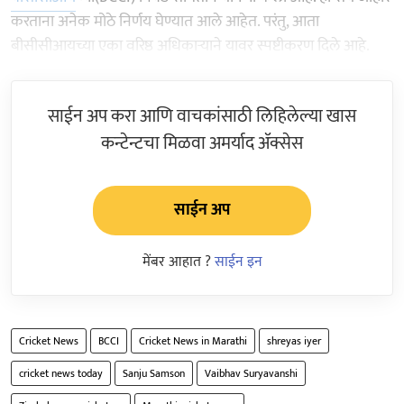
करताना अनेक मोठे निर्णय घेण्यात आले आहेत. परंतु, आता
बीसीसीआयच्या एका वरिष्ठ अधिकाऱ्याने यावर स्पष्टीकरण दिले आहे.
साईन अप करा आणि वाचकांसाठी लिहिलेल्या खास
कन्टेन्टचा मिळवा अमर्याद ॲक्सेस
साईन अप
मेंबर आहात ?
साईन इन
Cricket News
BCCI
Cricket News in Marathi
shreyas iyer
cricket news today
Sanju Samson
Vaibhav Suryavanshi