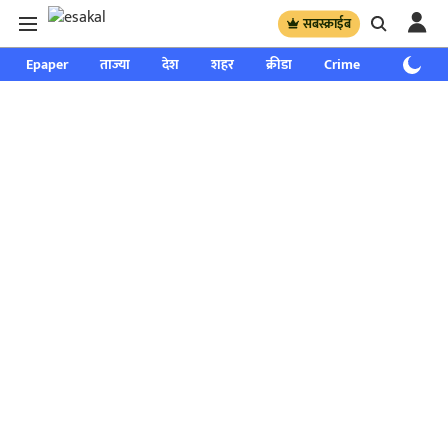
सबस्क्राईब
Epaper
ताज्या
देश
शहर
क्रीडा
Crime
साप्ताहिक