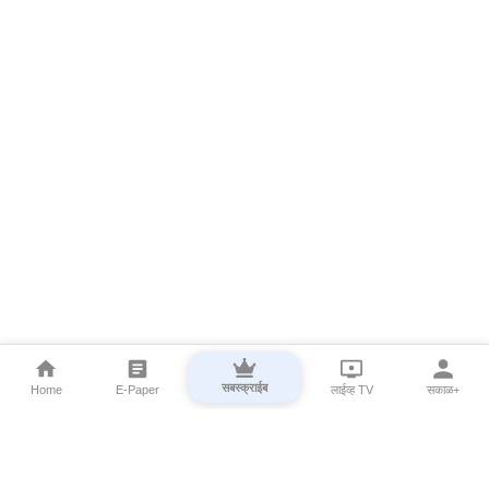
सबस्क्राईब
Home
E-Paper
लाईव्ह TV
सकाळ+