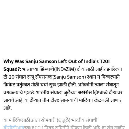
Why Was Sanju Samson Left Out of India's T20I
Squad?:
भारताच्या झिम्बाब्वे(INDvZIM) दौऱ्यासाठी जाहीर झालेल्या
टी-20 संघात संजू सॅमसनला(Sanju Samson) स्थान न मिळाल्याने
क्रिकेट वर्तुळात मोठी चर्चा सुरू झाली होती. अनेकांनी त्याला संघातून
वगळल्याचे म्हटले. भारतीय संघाला जुलैच्या अखेरीस झिम्बाब्वे दौऱ्यावर
जायचे आहे. या दौऱ्यात तीन टी२० सामन्यांची मालिका खेळवली जाणार
आहे.
या मालिकेसाठी आता सोमवारी (६ जुलै) भारतीय संघाची
बीसीसीआय
च्या(BCCI) निवड समितीने घोषणा केली आहे. हा संघ जाहीर