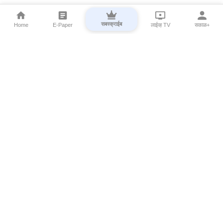
सबस्क्राईब
Home
E-Paper
लाईव्ह TV
सकाळ+
⌄
Marathi News
⌄
About Esakal
⌄
Digital Products
⌄
Sakal Programs
⌄
Print Products