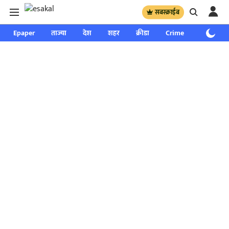
सबस्क्राईब
Epaper
ताज्या
देश
शहर
क्रीडा
Crime
साप्ताहिक