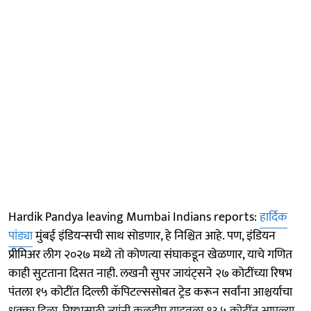
Hardik Pandya leaving Mumbai Indians reports:
हार्दिक
पांड्या
मुंबई इंडियन्सची साथ सोडणार, हे निश्चित आहे. पण, इंडियन
प्रीमिअर लीग २०२७ मध्ये तो कोणत्या संघाकडून खेळणार, याचे गणित
काही सुटताना दिसत नाही. लखनौ सुपर जायंट्सने २७ कोटींच्या रिषभ
पंतला १५ कोटींत दिल्ली कॅपिटल्ससोबत ट्रेड करून सर्वांना आश्चर्याचा
धक्का दिला. रिषभसाठी त्यांनी कुलदीप यादवला १३.५ कोटींत आपल्या