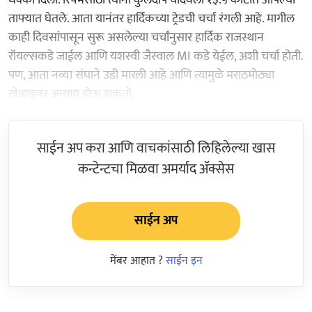
ताफ्यात घेतले. आता यानंतर हार्दिकच्या ट्रेडची चर्चा रंगली आहे. मागील
काही दिवसांपासून सुरू असलेल्या चर्चांनुसार हार्दिक राजस्थान
रॉयल्सकडे जाईल आणि यशस्वी जैस्वाल MI कडे येईल, अशी चर्चा होती.
पण, आता नव्या संघाने उडी मारली आहे आणि त्यामुळे मराठमोठ्या
खेळाडूवर अन्याय होऊ शकतो.
साईन अप करा आणि वाचकांसाठी लिहिलेल्या खास
कन्टेन्टचा मिळवा अमर्याद ॲक्सेस
साईन अप
मेंबर आहात ?
साईन इन