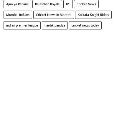
Ajinkya Rahane
Rajasthan Royals
IPL
Cricket News
Mumbai Indians
Cricket News in Marathi
Kolkata Knight Riders
indian premier league
hardik pandya
cricket news today