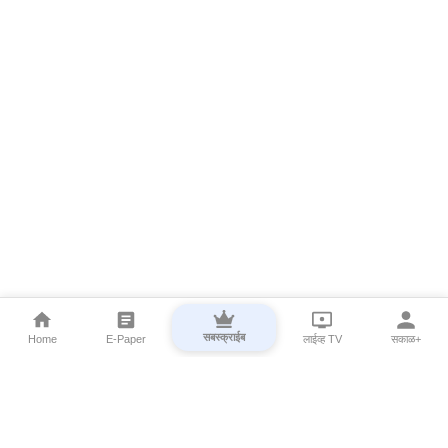
सबस्क्राईब
Home
E-Paper
लाईव्ह TV
सकाळ+