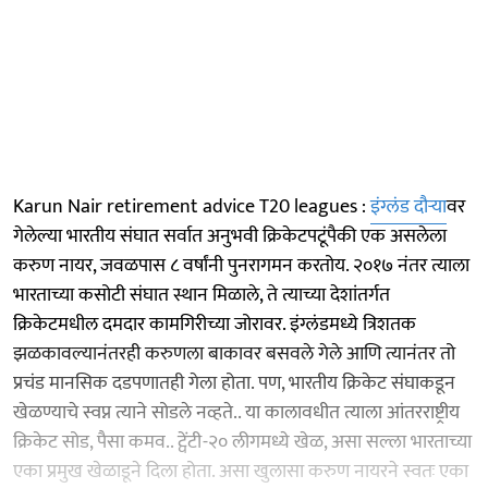
Karun Nair retirement advice T20 leagues :
इंग्लंड दौऱ्या
वर
गेलेल्या भारतीय संघात सर्वात अनुभवी क्रिकेटपटूंपैकी एक असलेला
करुण नायर, जवळपास ८ वर्षांनी पुनरागमन करतोय. २०१७ नंतर त्याला
भारताच्या कसोटी संघात स्थान मिळाले, ते त्याच्या देशांतर्गत
क्रिकेटमधील दमदार कामगिरीच्या जोरावर. इंग्लंडमध्ये त्रिशतक
झळकावल्यानंतरही करुणला बाकावर बसवले गेले आणि त्यानंतर तो
प्रचंड मानसिक दडपणातही गेला होता. पण, भारतीय क्रिकेट संघाकडून
खेळण्याचे स्वप्न त्याने सोडले नव्हते.. या कालावधीत त्याला आंतरराष्ट्रीय
क्रिकेट सोड, पैसा कमव.. ट्वेंटी-२० लीगमध्ये खेळ, असा सल्ला भारताच्या
एका प्रमुख खेळाडूने दिला होता. असा खुलासा करुण नायरने स्वतः एका