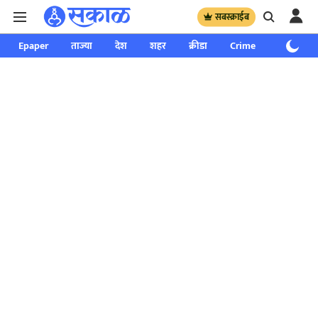
सबस्क्राईब
Epaper
ताज्या
देश
शहर
क्रीडा
Crime
साप्ताहिक